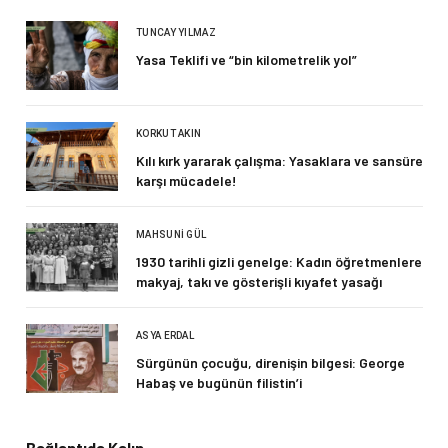
TUNCAY YILMAZ
Yasa Teklifi ve “bin kilometrelik yol”
KORKUT AKIN
Kılı kırk yararak çalışma: Yasaklara ve sansüre
karşı mücadele!
MAHSUNI GÜL
1930 tarihli gizli genelge: Kadın öğretmenlere
makyaj, takı ve gösterişli kıyafet yasağı
ASYA ERDAL
Sürgünün çocuğu, direnişin bilgesi: George
Habaş ve bugünün filistin’i
Bağlantıda Kalın