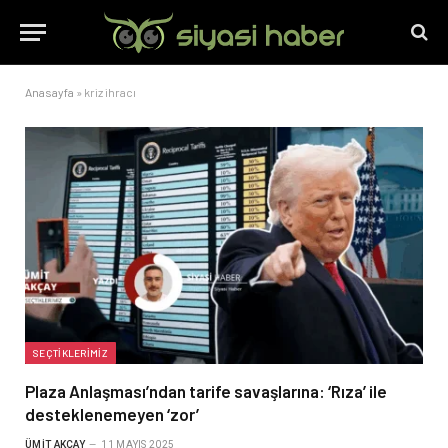
Anasayfa
»
kriz ihracı
SEÇTIKLERIMIZ
Plaza Anlaşması’ndan tarife savaşlarına: ‘Rıza’ ile
desteklenemeyen ‘zor’
ÜMIT AKÇAY
11 MAYIS 2025