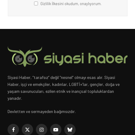
Gizlilik İlkesini okudum, onaylıyorum.
Siyasi Haber, “tarafsız” değil “nesnel” olmayı esas alır. Siyasi
Haber, işçi ve emekçiler, kadınlar, LGBTİ+’lar, gençler, doğa ve
yaşam savunucuları, ezilen etnik ve inançsal topluluklardan
yanadır.
Devletten ve sermayeden bağımsızdır.
Facebook
X
Instagram
YouTube
Bluesky