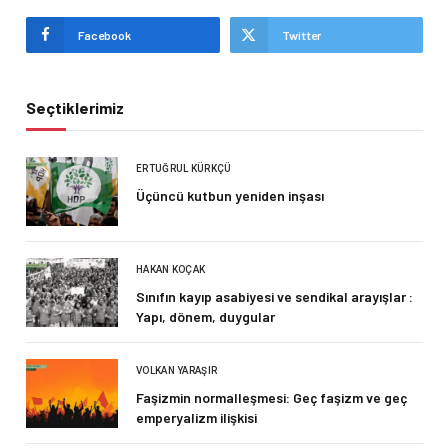
Facebook
Twitter
Seçtiklerimiz
ERTUĞRUL KÜRKÇÜ
Üçüncü kutbun yeniden inşası
HAKAN KOÇAK
Sınıfın kayıp asabiyesi ve sendikal arayışlar :
Yapı, dönem, duygular
VOLKAN YARAŞIR
Faşizmin normalleşmesi: Geç faşizm ve geç
emperyalizm ilişkisi