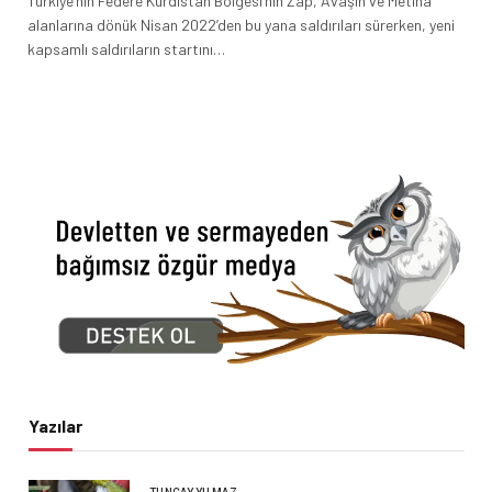
Türkiye’nin Federe Kurdistan Bölgesi’nin Zap, Avaşîn ve Metîna
alanlarına dönük Nisan 2022’den bu yana saldırıları sürerken, yeni
kapsamlı saldırıların startını…
Yazılar