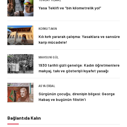
TUNCAY YILMAZ
Yasa Teklifi ve “bin kilometrelik yol”
KORKUT AKIN
Kılı kırk yararak çalışma: Yasaklara ve sansüre
karşı mücadele!
MAHSUNI GÜL
1930 tarihli gizli genelge: Kadın öğretmenlere
makyaj, takı ve gösterişli kıyafet yasağı
ASYA ERDAL
Sürgünün çocuğu, direnişin bilgesi: George
Habaş ve bugünün filistin’i
Bağlantıda Kalın