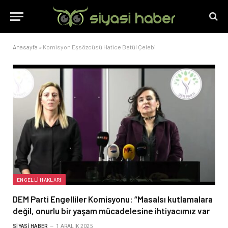
Anasayfa
»
Komisyon Eşsözcüsü Hatice Betül Çelebi
ENGELLI HAKLARI
DEM Parti Engelliler Komisyonu: “Masalsı kutlamalara
değil, onurlu bir yaşam mücadelesine ihtiyacımız var
SIYASI HABER
1 ARALIK 2025