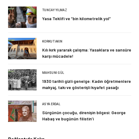
TUNCAY YILMAZ
Yasa Teklifi ve “bin kilometrelik yol”
KORKUT AKIN
Kılı kırk yararak çalışma: Yasaklara ve sansüre
karşı mücadele!
MAHSUNI GÜL
1930 tarihli gizli genelge: Kadın öğretmenlere
makyaj, takı ve gösterişli kıyafet yasağı
ASYA ERDAL
Sürgünün çocuğu, direnişin bilgesi: George
Habaş ve bugünün filistin’i
Bağlantıda Kalın