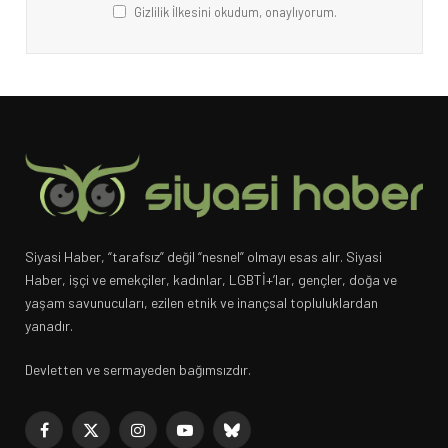
Gizlilik İlkesini okudum, onaylıyorum.
Siyasi Haber, “tarafsız” değil “nesnel” olmayı esas alır. Siyasi
Haber, işçi ve emekçiler, kadınlar, LGBTİ+’lar, gençler, doğa ve
yaşam savunucuları, ezilen etnik ve inançsal topluluklardan
yanadır.
Devletten ve sermayeden bağımsızdır.
Facebook
X
Instagram
YouTube
Bluesky