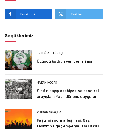
Facebook
Twitter
Seçtiklerimiz
ERTUĞRUL KÜRKÇÜ
Üçüncü kutbun yeniden inşası
HAKAN KOÇAK
Sınıfın kayıp asabiyesi ve sendikal
arayışlar : Yapı, dönem, duygular
VOLKAN YARAŞIR
Faşizmin normalleşmesi: Geç
faşizm ve geç emperyalizm ilişkisi