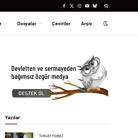
Facebook
X
Instagram
YouTube
Bluesky
(Twitter)
r
Dosyalar
Çeviriler
Arşiv
Yazılar
TUNCAY YILMAZ