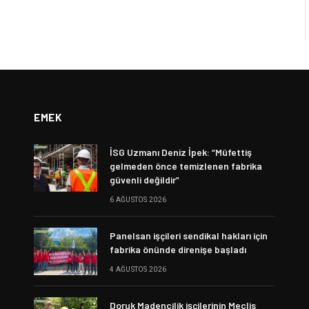
EMEK
İSG Uzmanı Deniz İpek: “Müfettiş
gelmeden önce temizlenen fabrika
güvenli değildir”
6 AĞUSTOS 2026
Panelsan işçileri sendikal hakları için
fabrika önünde direnişe başladı
4 AĞUSTOS 2026
Doruk Madencilik işçilerinin Meclis