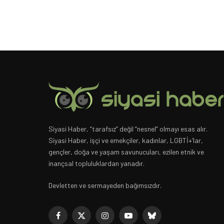
Siyasi Haber, “tarafsız” değil “nesnel” olmayı esas alır.
Siyasi Haber, işçi ve emekçiler, kadınlar, LGBTİ+’lar,
gençler, doğa ve yaşam savunucuları, ezilen etnik ve
inançsal topluluklardan yanadır.
Devletten ve sermayeden bağımsızdır.
Facebook
X
Instagram
YouTube
Bluesky