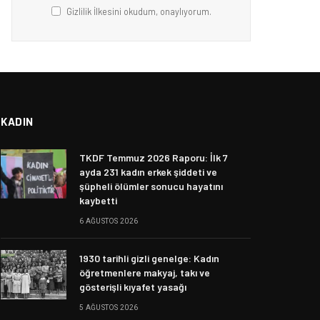
Gizlilik İlkesini okudum, onaylıyorum.
KADIN
TKDF Temmuz 2026 Raporu: İlk 7
ayda 231 kadın erkek şiddeti ve
şüpheli ölümler sonucu hayatını
kaybetti
6 AĞUSTOS 2026
1930 tarihli gizli genelge: Kadın
öğretmenlere makyaj, takı ve
gösterişli kıyafet yasağı
5 AĞUSTOS 2026