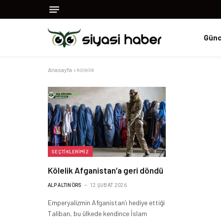
Günc
Anasayfa
»
kölelik
SEÇTIKLERIMIZ
Kölelik Afganistan’a geri döndü
ALP ALTINÖRS
12 ŞUBAT 2026
Emperyalizmin Afganistan’ı hediye ettiği
Taliban, bu ülkede kendince İslam