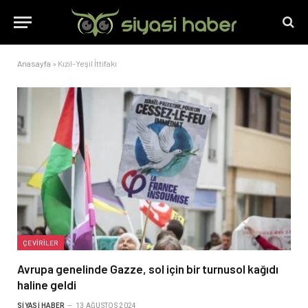
Anasayfa
»
Kızıl-Yeşil İttifakı
ÇEVIRILER
Avrupa genelinde Gazze, sol için bir turnusol kağıdı
haline geldi
SIYASI HABER
13 AĞUSTOS 2024