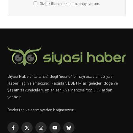
Gizlilik İlkesini okudum, onaylıyorum.
Siyasi Haber, “tarafsız” değil “nesnel” olmayı esas alır. Siyasi
Haber, işçi ve emekçiler, kadınlar, LGBTİ+’lar, gençler, doğa ve
yaşam savunucuları, ezilen etnik ve inançsal topluluklardan
yanadır.
Devletten ve sermayeden bağımsızdır.
Facebook
X
Instagram
YouTube
Bluesky