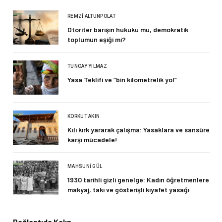
REMZI ALTUNPOLAT
Otoriter barışın hukuku mu, demokratik
toplumun eşiği mi?
TUNCAY YILMAZ
Yasa Teklifi ve “bin kilometrelik yol”
KORKUT AKIN
Kılı kırk yararak çalışma: Yasaklara ve sansüre
karşı mücadele!
MAHSUNI GÜL
1930 tarihli gizli genelge: Kadın öğretmenlere
makyaj, takı ve gösterişli kıyafet yasağı
Bağlantıda Kalın