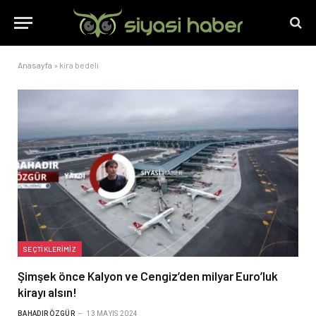
Anasayfa
»
kira bedeli
SEÇTIKLERIMIZ
Şimşek önce Kalyon ve Cengiz’den milyar Euro’luk
kirayı alsın!
BAHADIR ÖZGÜR
13 MAYIS 2024