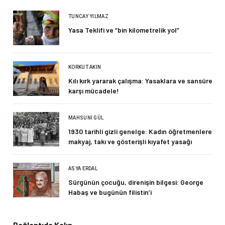
TUNCAY YILMAZ
Yasa Teklifi ve “bin kilometrelik yol”
KORKUT AKIN
Kılı kırk yararak çalışma: Yasaklara ve sansüre
karşı mücadele!
MAHSUNI GÜL
1930 tarihli gizli genelge: Kadın öğretmenlere
makyaj, takı ve gösterişli kıyafet yasağı
ASYA ERDAL
Sürgünün çocuğu, direnişin bilgesi: George
Habaş ve bugünün filistin’i
Bağlantıda Kalın