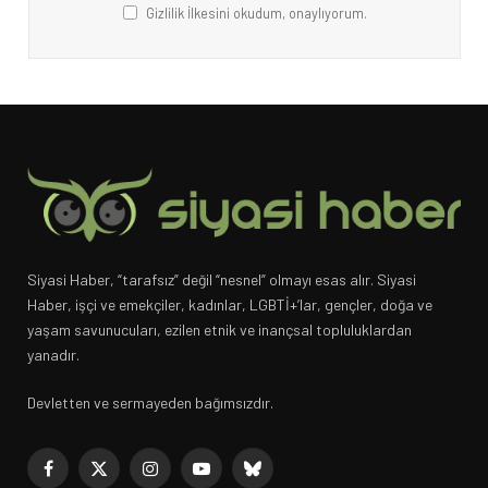
Gizlilik İlkesini okudum, onaylıyorum.
Siyasi Haber, “tarafsız” değil “nesnel” olmayı esas alır. Siyasi
Haber, işçi ve emekçiler, kadınlar, LGBTİ+’lar, gençler, doğa ve
yaşam savunucuları, ezilen etnik ve inançsal topluluklardan
yanadır.
Devletten ve sermayeden bağımsızdır.
Facebook
X
Instagram
YouTube
Bluesky