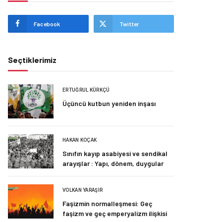
Facebook
Twitter
Seçtiklerimiz
ERTUĞRUL KÜRKÇÜ
Üçüncü kutbun yeniden inşası
HAKAN KOÇAK
Sınıfın kayıp asabiyesi ve sendikal
arayışlar : Yapı, dönem, duygular
VOLKAN YARAŞIR
Faşizmin normalleşmesi: Geç
faşizm ve geç emperyalizm ilişkisi