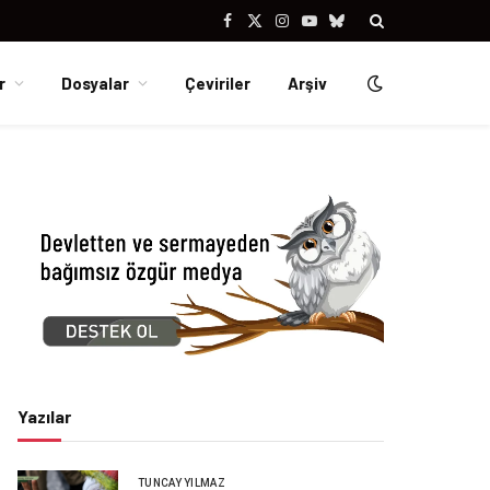
Facebook
X
Instagram
YouTube
Bluesky
(Twitter)
r
Dosyalar
Çeviriler
Arşiv
Yazılar
TUNCAY YILMAZ