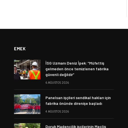
EMEK
İSG Uzmanı Deniz İpek: “Müfettiş
gelmeden önce temizlenen fabrika
güvenli değildir”
6 AĞUSTOS 2026
Panelsan işçileri sendikal hakları için
fabrika önünde direnişe başladı
4 AĞUSTOS 2026
Doruk Madencilik işçilerinin Meclis