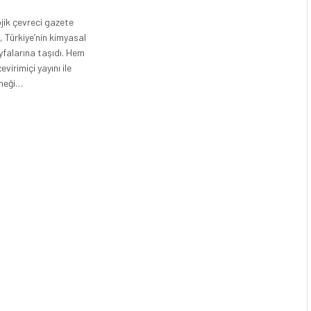
ojik çevreci gazete
, Türkiye’nin kimyasal
ayfalarına taşıdı. Hem
evirimiçi yayını ile
rneği…