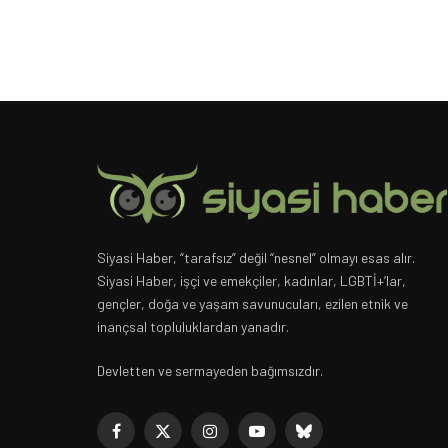
Siyasi Haber, “tarafsız” değil “nesnel” olmayı esas alır.
Siyasi Haber, işçi ve emekçiler, kadınlar, LGBTİ+’lar,
gençler, doğa ve yaşam savunucuları, ezilen etnik ve
inançsal topluluklardan yanadır.
Devletten ve sermayeden bağımsızdır.
Facebook
X
Instagram
YouTube
Bluesky