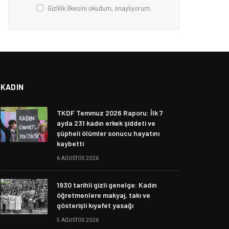
Gizlilik İlkesini okudum, onaylıyorum.
KADIN
TKDF Temmuz 2026 Raporu: İlk 7
ayda 231 kadın erkek şiddeti ve
şüpheli ölümler sonucu hayatını
kaybetti
6 AĞUSTOS 2026
1930 tarihli gizli genelge: Kadın
öğretmenlere makyaj, takı ve
gösterişli kıyafet yasağı
5 AĞUSTOS 2026