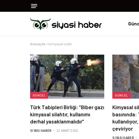
Günc
Anasayfa
»
kimyasal silah
GÜNCEL
GÜNCEL
Türk Tabipleri Birliği: ”Biber gazı
Kimyasal sil
kimyasal silahtır, kullanımı
basınında: 
derhal yasaklanmalıdır”
kullanılıyo
çeviriyor
SIYASI HABER
22 MART 2025
SIYASI HABER