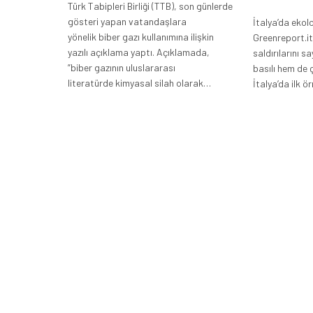
Türk Tabipleri Birliği (TTB), son günlerde
gösteri yapan vatandaşlara
İtalya’da ekol
yönelik biber gazı kullanımına ilişkin
Greenreport.it
yazılı açıklama yaptı. Açıklamada,
saldırılarını s
”biber gazının uluslararası
basılı hem de ç
literatürde kimyasal silah olarak…
İtalya’da ilk ö