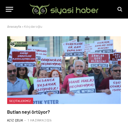
Anasayfa
»
Kılıçdaroğlu
SEÇTIKLERIMIZ
Butlan neyi örtüyor?
AZIZ ÇELIK
1 HAZIRAN 2026