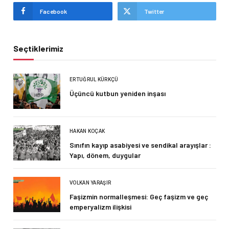
Facebook
Twitter
Seçtiklerimiz
ERTUĞRUL KÜRKÇÜ
Üçüncü kutbun yeniden inşası
HAKAN KOÇAK
Sınıfın kayıp asabiyesi ve sendikal arayışlar :
Yapı, dönem, duygular
VOLKAN YARAŞIR
Faşizmin normalleşmesi: Geç faşizm ve geç
emperyalizm ilişkisi