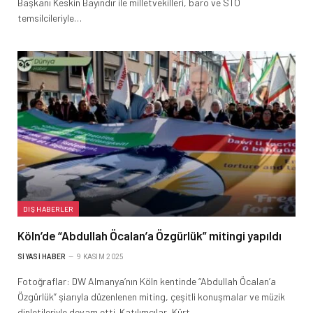
Başkanı Keskin Bayındır ile milletvekilleri, baro ve STÖ
temsilcileriyle…
DIŞ HABERLER
Köln’de “Abdullah Öcalan’a Özgürlük” mitingi yapıldı
SIYASI HABER
9 KASIM 2025
Fotoğraflar: DW Almanya’nın Köln kentinde “Abdullah Öcalan’a
Özgürlük” şiarıyla düzenlenen miting, çeşitli konuşmalar ve müzik
dinletileriyle devam etti. Katılımcılar, Kürt…