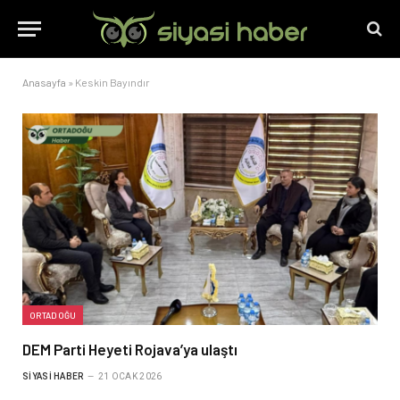
Anasayfa
»
Keskin Bayındır
ORTADOĞU
DEM Parti Heyeti Rojava’ya ulaştı
SIYASI HABER
21 OCAK 2026