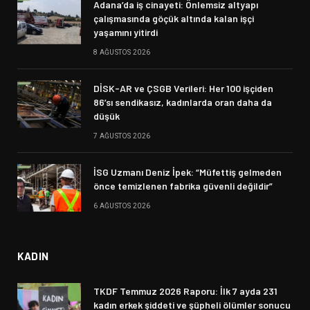
Adana’da iş cinayeti: Önlemsiz altyapı
çalışmasında göçük altında kalan işçi
yaşamını yitirdi
8 AĞUSTOS 2026
DİSK-AR ve ÇSGB Verileri: Her 100 işçiden
86’sı sendikasız, kadınlarda oran daha da
düşük
7 AĞUSTOS 2026
İSG Uzmanı Deniz İpek: “Müfettiş gelmeden
önce temizlenen fabrika güvenli değildir”
6 AĞUSTOS 2026
KADIN
TKDF Temmuz 2026 Raporu: İlk 7 ayda 231
kadın erkek şiddeti ve şüpheli ölümler sonucu