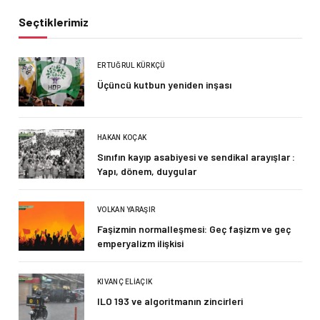
Seçtiklerimiz
ERTUĞRUL KÜRKÇÜ
Üçüncü kutbun yeniden inşası
HAKAN KOÇAK
Sınıfın kayıp asabiyesi ve sendikal arayışlar :
Yapı, dönem, duygular
VOLKAN YARAŞIR
Faşizmin normalleşmesi: Geç faşizm ve geç
emperyalizm ilişkisi
KIVANÇ ELIAÇIK
ILO 193 ve algoritmanın zincirleri