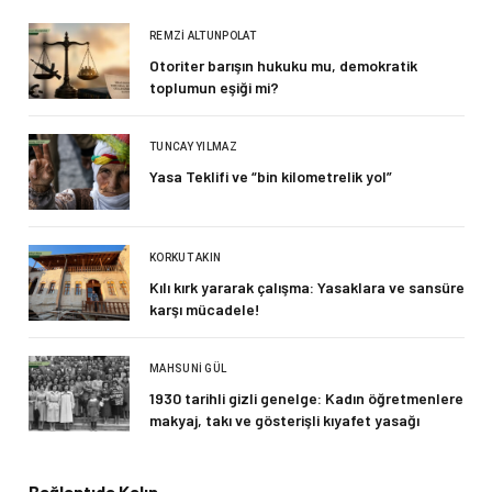
REMZI ALTUNPOLAT
Otoriter barışın hukuku mu, demokratik
toplumun eşiği mi?
TUNCAY YILMAZ
Yasa Teklifi ve “bin kilometrelik yol”
KORKUT AKIN
Kılı kırk yararak çalışma: Yasaklara ve sansüre
karşı mücadele!
MAHSUNI GÜL
1930 tarihli gizli genelge: Kadın öğretmenlere
makyaj, takı ve gösterişli kıyafet yasağı
Bağlantıda Kalın