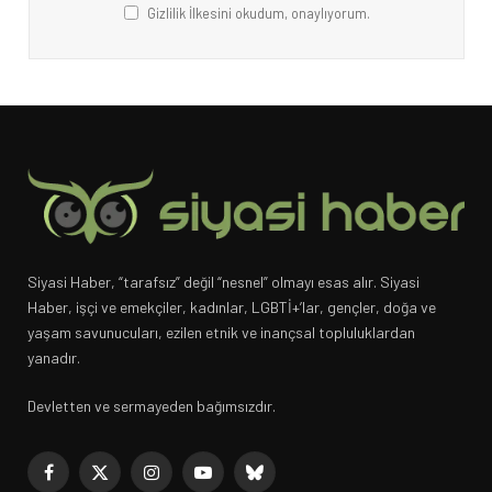
Gizlilik İlkesini okudum, onaylıyorum.
Siyasi Haber, “tarafsız” değil “nesnel” olmayı esas alır. Siyasi
Haber, işçi ve emekçiler, kadınlar, LGBTİ+’lar, gençler, doğa ve
yaşam savunucuları, ezilen etnik ve inançsal topluluklardan
yanadır.
Devletten ve sermayeden bağımsızdır.
Facebook
X
Instagram
YouTube
Bluesky