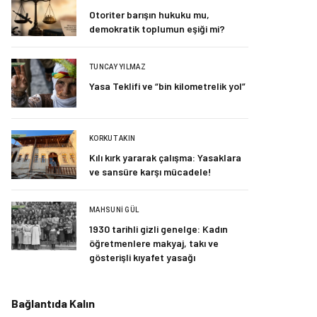
Otoriter barışın hukuku mu,
demokratik toplumun eşiği mi?
TUNCAY YILMAZ
Yasa Teklifi ve “bin kilometrelik yol”
KORKUT AKIN
Kılı kırk yararak çalışma: Yasaklara
ve sansüre karşı mücadele!
MAHSUNI GÜL
1930 tarihli gizli genelge: Kadın
öğretmenlere makyaj, takı ve
gösterişli kıyafet yasağı
Bağlantıda Kalın