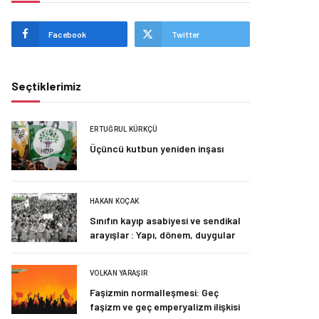
Facebook
Twitter
Seçtiklerimiz
ERTUĞRUL KÜRKÇÜ
Üçüncü kutbun yeniden inşası
HAKAN KOÇAK
Sınıfın kayıp asabiyesi ve sendikal
arayışlar : Yapı, dönem, duygular
VOLKAN YARAŞIR
Faşizmin normalleşmesi: Geç
faşizm ve geç emperyalizm ilişkisi