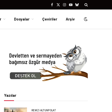
Facebook
X
Instagram
YouTube
Bluesky
(Twitter)
r
Dosyalar
Çeviriler
Arşiv
Yazılar
REMZI ALTUNPOLAT