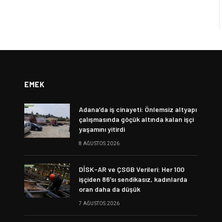
EMEK
Adana’da iş cinayeti: Önlemsiz altyapı
çalışmasında göçük altında kalan işçi
yaşamını yitirdi
8 AĞUSTOS 2026
DİSK-AR ve ÇSGB Verileri: Her 100
işçiden 86’sı sendikasız, kadınlarda
oran daha da düşük
7 AĞUSTOS 2026