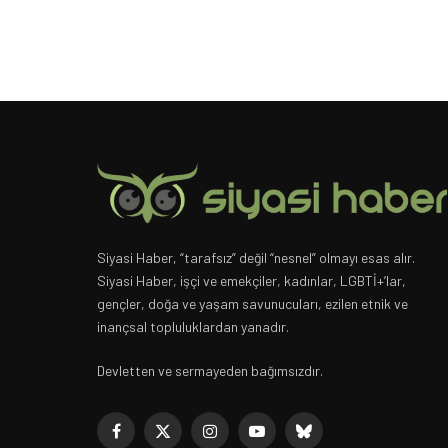
Siyasi Haber, “tarafsız” değil “nesnel” olmayı esas alır.
Siyasi Haber, işçi ve emekçiler, kadınlar, LGBTİ+’lar,
gençler, doğa ve yaşam savunucuları, ezilen etnik ve
inançsal topluluklardan yanadır.
Devletten ve sermayeden bağımsızdır.
Facebook
X
Instagram
YouTube
Bluesky