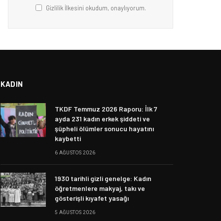
Gizlilik İlkesini okudum, onaylıyorum.
KADIN
TKDF Temmuz 2026 Raporu: İlk 7
ayda 231 kadın erkek şiddeti ve
şüpheli ölümler sonucu hayatını
kaybetti
6 AĞUSTOS 2026
1930 tarihli gizli genelge: Kadın
öğretmenlere makyaj, takı ve
gösterişli kıyafet yasağı
5 AĞUSTOS 2026