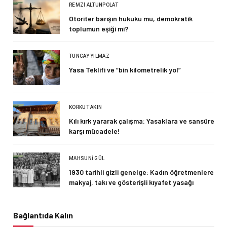
REMZI ALTUNPOLAT
Otoriter barışın hukuku mu, demokratik
toplumun eşiği mi?
TUNCAY YILMAZ
Yasa Teklifi ve “bin kilometrelik yol”
KORKUT AKIN
Kılı kırk yararak çalışma: Yasaklara ve sansüre
karşı mücadele!
MAHSUNI GÜL
1930 tarihli gizli genelge: Kadın öğretmenlere
makyaj, takı ve gösterişli kıyafet yasağı
Bağlantıda Kalın