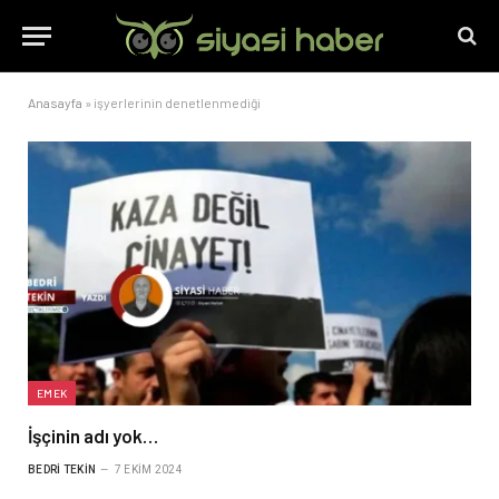
Anasayfa
»
işyerlerinin denetlenmediği
EMEK
İşçinin adı yok…
BEDRI TEKIN
7 EKIM 2024