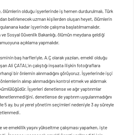
e, ölümlerin olduğu işyerlerinde iş hemen durdurulmalı, Türk
dan belirlenecek uzman kişilerden oluşan heyet, ölümlerin
ygulanana kadar işyerinde çalışma başlatılmamalıdır.
ma ve Sosyal Güvenlik Bakanlığı, ölümün meydana geldiği
amuoyuna açıklama yapmalıdır.
sminin baş harfleriyle, A.Ç olarak yazılan, emekli olduğu
an Ali ÇATAL’ın çalıştığı inşaata ilişkin fotoğraflara
angi bir önlemin alınmadığını görüyoruz. İşyerlerinde işçi
, önlemlerin alınıp alınmadığını kontrol etmek ve aldırmak
kümlülüğüdür. İşyerleri denetlense ve ağır yaptırımlar
 denetlenmediğini, denetlense de yaptırım uygulanmadığını
le 5 ay, bu yıl yerel yönetim seçimleri nedeniyle 3 ay süreyle
netlenmedi.
 ve emeklilik yaşını yükseltme çalışması yaparken, işte