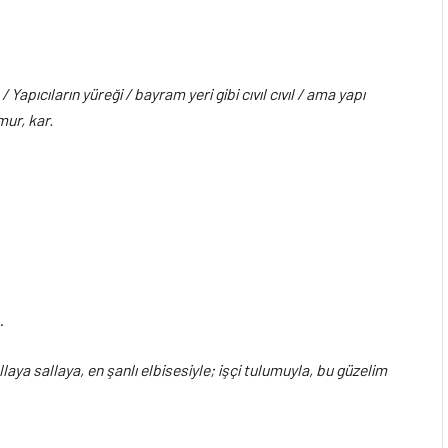
/ Yapıcıların yüreği / bayram yeri gibi cıvıl cıvıl / ama yapı
mur, kar.
.
laya sallaya, en şanlı elbisesiyle; işçi tulumuyla, bu güzelim