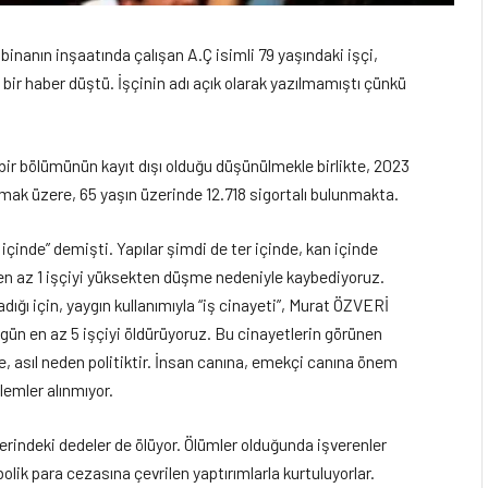
binanın inşaatında çalışan A.Ç isimli 79 yaşındaki işçi,
ı bir haber düştü. İşçinin adı açık olarak yazılmamıştı çünkü
bir bölümünün kayıt dışı olduğu düşünülmekle birlikte, 2023
olmak üzere, 65 yaşın üzerinde 12.718 sigortalı bulunmakta.
içinde” demişti. Yapılar şimdi de ter içinde, kan içinde
n en az 1 işçiyi yüksekten düşme nedeniyle kaybediyoruz.
ığı için, yaygın kullanımıyla “iş cinayeti”, Murat ÖZVERİ
 gün en az 5 işçiyi öldürüyoruz. Bu cinayetlerin görünen
, asıl neden politiktir. İnsan canına, emekçi canına önem
lemler alınmıyor.
zerindeki dedeler de ölüyor. Ölümler olduğunda işverenler
olik para cezasına çevrilen yaptırımlarla kurtuluyorlar.