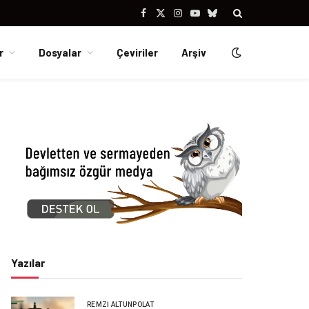
Facebook
X
Instagram
YouTube
Bluesky
(Twitter)
r
Dosyalar
Çeviriler
Arşiv
Yazılar
REMZI ALTUNPOLAT