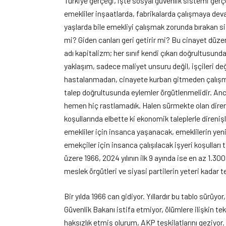
Türkiye gerçeği, işte sosyal güvenlik sistemi ger
emekliler inşaatlarda, fabrikalarda çalışmaya deva
yaşlarda bile emekliyi çalışmak zorunda bırakan 
mi? Giden canları geri getirir mi? Bu cinayet düze
adı kapitalizm; her sınıf kendi çıkarı doğrultusunda
yaklaşım, sadece maliyet unsuru değil, işçileri değe
hastalanmadan, cinayete kurban gitmeden çalışmak,
talep doğrultusunda eylemler örgütlenmelidir. Ancak
hemen hiç rastlamadık. Halen sürmekte olan direni
koşullarında elbette ki ekonomik taleplerle direni
emekliler için insanca yaşanacak, emeklilerin ye
emekçiler için insanca çalışılacak işyeri koşulları 
üzere 1966, 2024 yılının ilk 9 ayında ise en az 1.3
meslek örgütleri ve siyasi partilerin yeteri kadar 
Bir yılda 1966 can gidiyor. Yıllardır bu tablo sürü
Güvenlik Bakanı istifa etmiyor, ölümlere ilişkin t
haksızlık etmiş olurum, AKP teşkilatlarını geziyor.