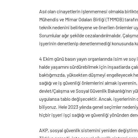
Asıl olan cinayetlerin işlenmemesi olmakla birlikt
Mühendis ve Mimar Odaları Birliği (TMMOB) tarafın
teknik nedenini belirleyene ve önerilen önlemler u
Sorumlular ağır şekilde cezalandırılmalıdır. Çalış
işyerinin denetlenip denetlenmediği konusunda k
4 Ekim günü basın yayın organlarında isim ve soy i
halde yaşamını sürdürebilmek için inşaatlarda çalış
baktığımızda, yüksekten düşmeyi engelleyecek herh
sağlığı ve iş güvenliği önlemlerini almak işverenin
devlet/Çalışma ve Sosyal Güvenlik Bakanlığı’nın yü
uygulansa tablo değişecektir. Ancak, işyerlerinin
biliyoruz. Hele 2023 yılında genel seçimler nedeniy
hiçbir işyeri işçi sağlığı ve güvenliği yönünden de
AKP, sosyal güvenlik sistemini yeniden değiştirme