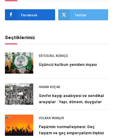
Facebook
Twitter
Seçtiklerimiz
ERTUĞRUL KÜRKÇÜ
Üçüncü kutbun yeniden inşası
HAKAN KOÇAK
Sınıfın kayıp asabiyesi ve sendikal
arayışlar : Yapı, dönem, duygular
VOLKAN YARAŞIR
Faşizmin normalleşmesi: Geç
faşizm ve geç emperyalizm ilişkisi