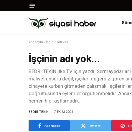
Günc
Anasayfa
»
İşçinin adı yok…
İşçinin adı yok…
BEDRİ TEKİN İlke TV için yazdı: Sermayedarlar iç
maliyet unsuru değil, işçileri değersiz gören sı
cinayete kurban gitmeden çalışmak, işçilerin, eme
doğrultusunda eylemler örgütlenmelidir. Ancak bu
hemen hiç rastlamadık.
BEDRI TEKIN
7 EKIM 2024
Facebook
Twitter
Pi