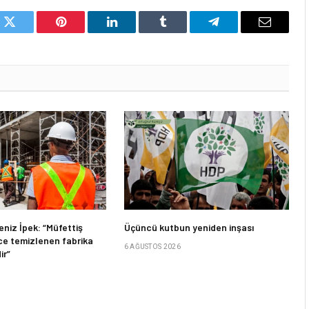
k
Twitter
Pinterest
LinkedIn
Tumblr
Telegram
Email
niz İpek: “Müfettiş
Üçüncü kutbun yeniden inşası
e temizlenen fabrika
6 AĞUSTOS 2026
ir”