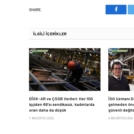
SHARE.
Faceboo
İLGILI İÇERIKLER
DİSK-AR ve ÇSGB Verileri: Her 100
İSG Uzmanı De
işçiden 86’sı sendikasız, kadınlarda
gelmeden önc
oran daha da düşük
güvenli değild
7 AĞUSTOS 2026
6 AĞUSTOS 2026