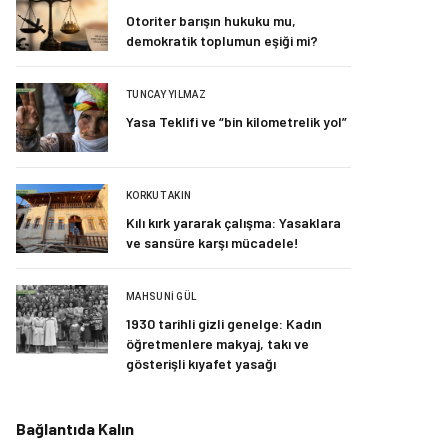
Otoriter barışın hukuku mu,
demokratik toplumun eşiği mi?
TUNCAY YILMAZ
Yasa Teklifi ve “bin kilometrelik yol”
KORKUT AKIN
Kılı kırk yararak çalışma: Yasaklara
ve sansüre karşı mücadele!
MAHSUNI GÜL
1930 tarihli gizli genelge: Kadın
öğretmenlere makyaj, takı ve
gösterişli kıyafet yasağı
Bağlantıda Kalın