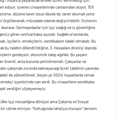
çeği: İnsanca yaşanacak emekli ücreti verilmediği için
m ediyor, işveren cinayetlerinde canlarından oluyor. 70’li
sisteme, düzene lanet olsun desek de, lanet okumak yeter
ni örgütlenerek, mücadele ederek değiştirilebilir. Sistemin
 davranır. Sermayedarlar için işçi sağlığı ve iş güvenliğine
rsiz gören sınıfsal bakış açısıdır. Sağlıklı ortamlarda,
 işçilerin, emekçilerin, sendikaların talebi olmalıdır. Bu
 bu talebin dillendirildiğine, 3. Havaalanı direnişi dışında
şlerin gerekçesi, ekonomik talep ağırlıklı. Bu yaşam
şler önemli, ama bununla yetinilmemeli. Çalışanlar ve
niden çalışmak zorunda kalmayacağı ücret talebinin yanında,
talebi de yükseltilmeli. Geçen yıl, 552’si inşaatlarda olmak
00 emekçi işyerlerinde can verdi. Bu cinayetlere sendikalar,
tepki verdiğini söyleyemeyiz.
yor, ülke işçi mezarlığına dönüyor ama Çalışma ve Sosyal
ek bir cümle etmiyor. “Koltuğunda rahatça oturuyor” dersem