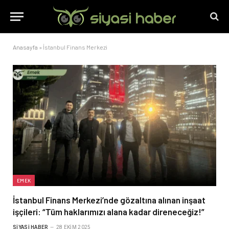
Anasayfa
»
İstanbul Finans Merkezi
EMEK
İstanbul Finans Merkezi’nde gözaltına alınan inşaat
işçileri: “Tüm haklarımızı alana kadar direneceğiz!”
SIYASI HABER
28 EKIM 2025