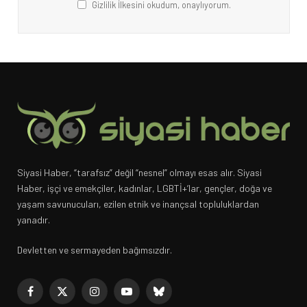
Gizlilik İlkesini okudum, onaylıyorum.
Siyasi Haber, “tarafsız” değil “nesnel” olmayı esas alır. Siyasi
Haber, işçi ve emekçiler, kadınlar, LGBTİ+’lar, gençler, doğa ve
yaşam savunucuları, ezilen etnik ve inançsal topluluklardan
yanadır.
Devletten ve sermayeden bağımsızdır.
Facebook
X
Instagram
YouTube
Bluesky