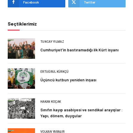
Facebook
Twitter
Seçtiklerimiz
TUNCAY YILMAZ
Cumhuriyet’in bastıramadığı ilk Kürt isyanı
ERTUĞRUL KÜRKÇÜ
Üçüncü kutbun yeniden inşası
HAKAN KOÇAK
Sınıfın kayıp asabiyesi ve sendikal arayışlar :
Yapı, dönem, duygular
VOLKAN YARAŞIR