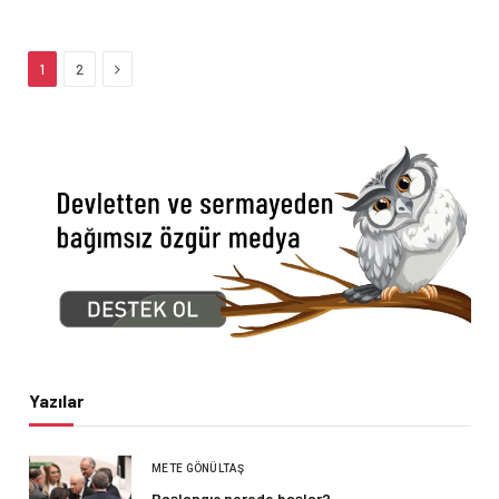
Next
1
2
Yazılar
METE GÖNÜLTAŞ
Başlangıç nerede başlar?