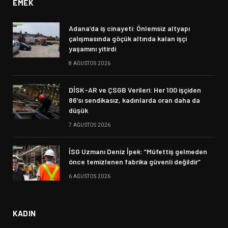
EMEK
Adana’da iş cinayeti: Önlemsiz altyapı
çalışmasında göçük altında kalan işçi
yaşamını yitirdi
8 AĞUSTOS 2026
DİSK-AR ve ÇSGB Verileri: Her 100 işçiden
86’sı sendikasız, kadınlarda oran daha da
düşük
7 AĞUSTOS 2026
İSG Uzmanı Deniz İpek: “Müfettiş gelmeden
önce temizlenen fabrika güvenli değildir”
6 AĞUSTOS 2026
KADIN