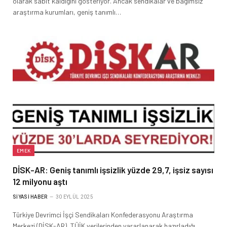
olarak sabit kaldığını gösteriyor. Ancak sendikalar ve bağımsız
araştırma kurumları, geniş tanımlı…
EMEK
DİSK-AR: Geniş tanımlı işsizlik yüzde 29,7, işsiz sayısı
12 milyonu aştı
SIYASI HABER
30 EYLÜL 2025
Türkiye Devrimci İşçi Sendikaları Konfederasyonu Araştırma
Merkezi (DİSK-AR), TÜİK verilerinden yararlanarak hazırladığı