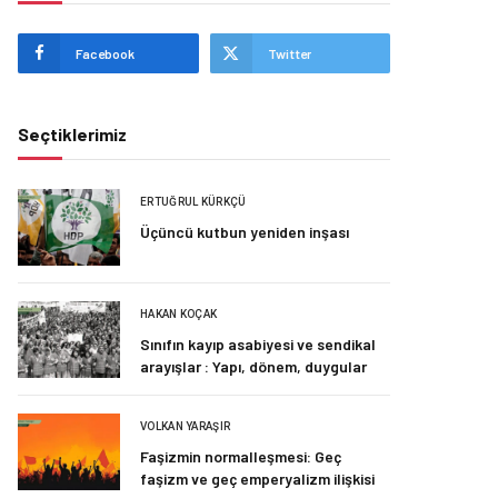
Facebook
Twitter
Seçtiklerimiz
ERTUĞRUL KÜRKÇÜ
Üçüncü kutbun yeniden inşası
HAKAN KOÇAK
Sınıfın kayıp asabiyesi ve sendikal
arayışlar : Yapı, dönem, duygular
VOLKAN YARAŞIR
Faşizmin normalleşmesi: Geç
faşizm ve geç emperyalizm ilişkisi