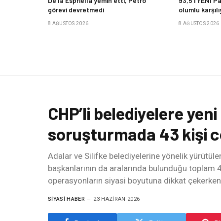
De la Espriella yemin etti, Petro
93,5’i YENİ P
görevi devretmedi
olumlu karşılı
8 AĞUSTOS 2026
8 AĞUSTOS 2026
CHP’li belediyelere yeni
soruşturmada 43 kişi c
Adalar ve Silifke belediyelerine yönelik yürütü
başkanlarının da aralarında bulunduğu toplam 4
operasyonların siyasi boyutuna dikkat çekerke
SIYASI HABER
23 HAZIRAN 2026