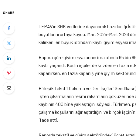
SHARE
TEPAV’ın SGK verilerine dayanarak hazırladığı İsti
boyutlarını ortaya koydu. Mart 2025-Mart 2026 döne
kalırken, en büyük istihdam kaybı giyim eşyası im
Rapora göre giyim eşyalarının imalatında 65 bin 866
kaybı yaşandı. Kadın işçiler de krizden en fazla et
kapanırken, en fazla kapanış yine giyim sektöründ
Birleşik Tekstil Dokuma ve Deri İşçileri Sendik
işten çıkarmaların resmi rakamların çok üzerinde 
kaybının 400 bine yaklaştığını söyledi. Türkmen, pat
çalışma koşullarını ağırlaştırdığını ve birçok işçin
ifade etti.
Raporda tekstil ve giyim sektöründeki ücret artışl