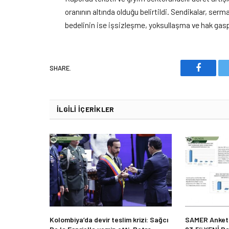
oranının altında olduğu belirtildi. Sendikalar, serm
bedelinin ise işsizleşme, yoksullaşma ve hak gaspla
SHARE.
Faceboo
İLGILI İÇERIKLER
Kolombiya’da devir teslim krizi: Sağcı
SAMER Anketi