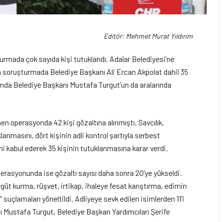
Editör: Mehmet Murat Yıldırım
şturmada çok sayıda kişi tutuklandı. Adalar Belediyesi’ne
ülen soruşturmada Belediye Başkanı Ali Ercan Akpolat dahil 35
sında Belediye Başkanı Mustafa Turgut’un da aralarında
en operasyonda 42 kişi gözaltına alınmıştı. Savcılık,
lanmasını, dört kişinin adli kontrol şartıyla serbest
ini kabul ederek 35 kişinin tutuklanmasına karar verdi.
operasyonunda ise gözaltı sayısı daha sonra 20’ye yükseldi.
t kurma, rüşvet, irtikap, ihaleye fesat karıştırma, edimin
 suçlamaları yöneltildi. Adliyeye sevk edilen isimlerden 11’i
anı Mustafa Turgut, Belediye Başkan Yardımcıları Şerife