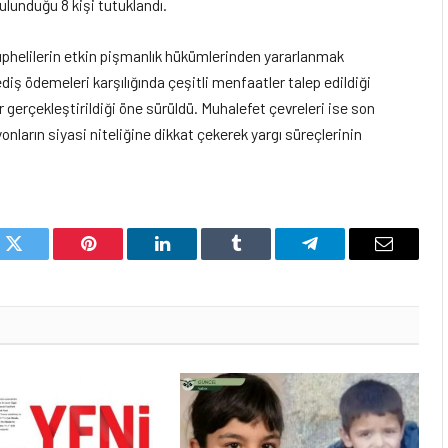
ulunduğu 8 kişi tutuklandı.
üphelilerin etkin pişmanlık hükümlerinden yararlanmak
ediş ödemeleri karşılığında çeşitli menfaatler talep edildiği
 gerçekleştirildiği öne sürüldü. Muhalefet çevreleri ise son
nların siyasi niteliğine dikkat çekerek yargı süreçlerinin
k
Twitter
Pinterest
LinkedIn
Tumblr
Telegram
Email