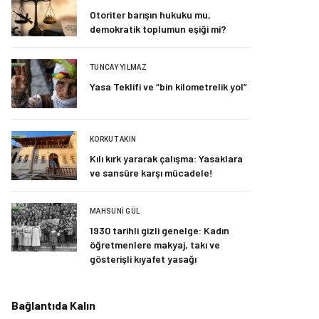
Otoriter barışın hukuku mu,
demokratik toplumun eşiği mi?
TUNCAY YILMAZ
Yasa Teklifi ve “bin kilometrelik yol”
KORKUT AKIN
Kılı kırk yararak çalışma: Yasaklara
ve sansüre karşı mücadele!
MAHSUNI GÜL
1930 tarihli gizli genelge: Kadın
öğretmenlere makyaj, takı ve
gösterişli kıyafet yasağı
Bağlantıda Kalın