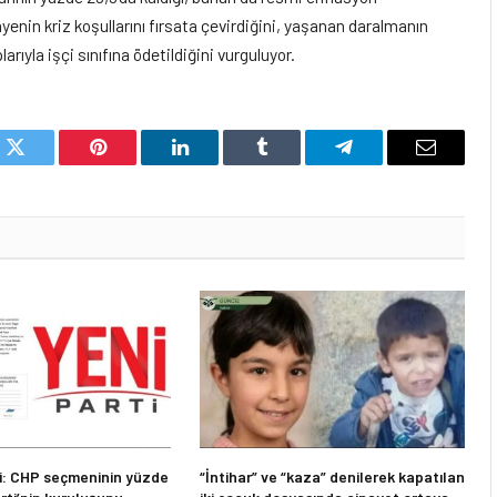
ayenin kriz koşullarını fırsata çevirdiğini, yaşanan daralmanın
rıyla işçi sınıfına ödetildiğini vurguluyor.
k
Twitter
Pinterest
LinkedIn
Tumblr
Telegram
Email
: CHP seçmeninin yüzde
“İntihar” ve “kaza” denilerek kapatılan