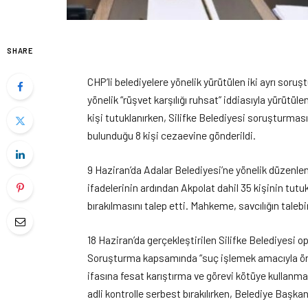
SHARE
CHP’li belediyelere yönelik yürütülen iki ayrı soru
yönelik “rüşvet karşılığı ruhsat” iddiasıyla yürüt
kişi tutuklanırken, Silifke Belediyesi soruşturma
bulunduğu 8 kişi cezaevine gönderildi.
9 Haziran’da Adalar Belediyesi’ne yönelik düzenlen
ifadelerinin ardından Akpolat dahil 35 kişinin tutuk
bırakılmasını talep etti. Mahkeme, savcılığın taleb
18 Haziran’da gerçekleştirilen Silifke Belediyesi 
Soruşturma kapsamında “suç işlemek amacıyla örgü
ifasına fesat karıştırma ve görevi kötüye kullanma”
adli kontrolle serbest bırakılırken, Belediye Başk