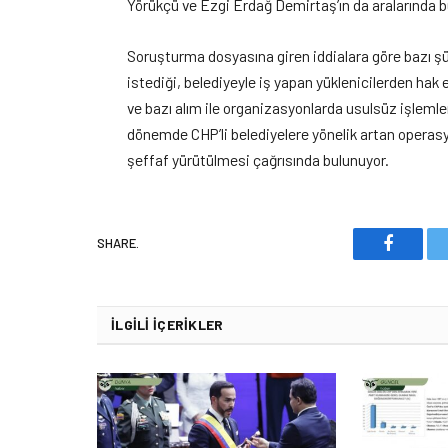
Yörükçü ve Ezgi Erdağ Demirtaş’ın da aralarında b
Soruşturma dosyasına giren iddialara göre bazı ş
istediği, belediyeyle iş yapan yüklenicilerden hak 
ve bazı alım ile organizasyonlarda usulsüz işlemler
dönemde CHP’li belediyelere yönelik artan operasyo
şeffaf yürütülmesi çağrısında bulunuyor.
SHARE.
Faceboo
İLGILI İÇERIKLER