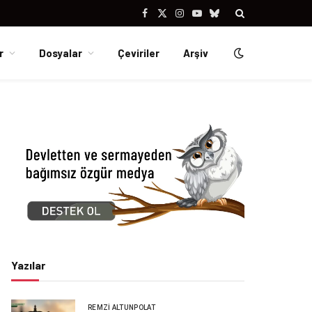
Facebook
X
Instagram
YouTube
Bluesky
(Twitter)
r
Dosyalar
Çeviriler
Arşiv
Yazılar
REMZI ALTUNPOLAT