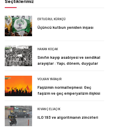
Seçtiklerimiz
ERTUĞRUL KÜRKÇÜ
Üçüncü kutbun yeniden inşası
HAKAN KOÇAK
Sınıfın kayıp asabiyesi ve sendikal
arayışlar : Yapı, dönem, duygular
VOLKAN YARAŞIR
Faşizmin normalleşmesi: Geç
faşizm ve geç emperyalizm ilişkisi
KIVANÇ ELIAÇIK
ILO 193 ve algoritmanın zincirleri