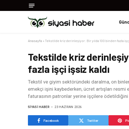
Günc
Anasayfa
»
Tekstilde kriz derinleşiyor: Bir yılda 100 binden fazla işçi
Tekstilde kriz derinleşi
fazla işçi işsiz kaldı
Tekstil ve giyim sektöründeki daralma, on binlerc
emekçi işini kaybederken, ücret artışları resmi e
faturasının patronlar yerine işçilere ödetildiğini
SIYASI HABER
23 HAZIRAN 2026
Facebook
Twitter
Pi