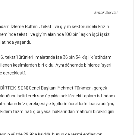
Emek Servisi
hdam İzleme Bülteni, tekstil ve giyim sektöründeki krizin
minde tekstil ve giyim alanında 100 bini aşkın işçi işsiz
alatında yaşandı.
, tekstil ürünleri imalatında ise 36 bin 34 kişilik istihdam
kilenen kesimlerden biri oldu. Aynı dönemde binlerce işyeri
e gerçekleşti.
ası (BİRTEK-SEN) Genel Başkanı Mehmet Türkmen, gerçek
olduğunu belirterek son üç yılda sektördeki toplam istihdam
ronların kriz gerekçesiyle işçilerin ücretlerini baskıladığını,
in kıdem tazminatı gibi yasal haklarından mahrum bırakıldığını
arının yüzde 29,9’da kaldığı, bunun da resmi enflasyon