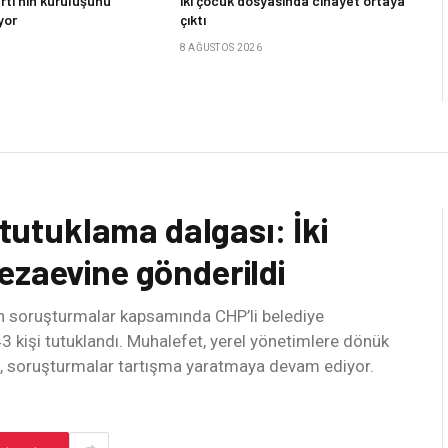
arti’nin kuruluşunu
iki çocuk dosyasında cinayet ortaya
yor
çıktı
8 AĞUSTOS 2026
 tutuklama dalgası: İki
ezaevine gönderildi
len soruşturmalar kapsamında CHP’li belediye
3 kişi tutuklandı. Muhalefet, yerel yönetimlere dönük
n, soruşturmalar tartışma yaratmaya devam ediyor.