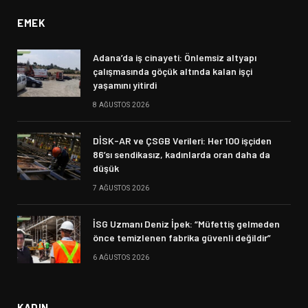
EMEK
Adana’da iş cinayeti: Önlemsiz altyapı
çalışmasında göçük altında kalan işçi
yaşamını yitirdi
8 AĞUSTOS 2026
DİSK-AR ve ÇSGB Verileri: Her 100 işçiden
86’sı sendikasız, kadınlarda oran daha da
düşük
7 AĞUSTOS 2026
İSG Uzmanı Deniz İpek: “Müfettiş gelmeden
önce temizlenen fabrika güvenli değildir”
6 AĞUSTOS 2026
KADIN