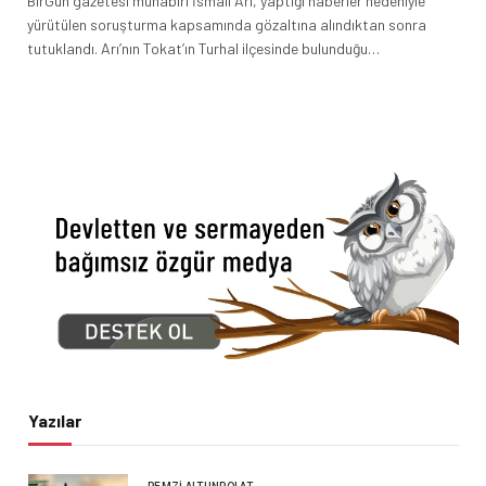
BirGün gazetesi muhabiri İsmail Arı, yaptığı haberler nedeniyle
yürütülen soruşturma kapsamında gözaltına alındıktan sonra
tutuklandı. Arı’nın Tokat’ın Turhal ilçesinde bulunduğu…
Yazılar