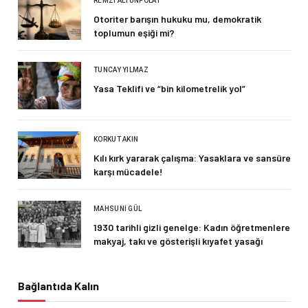
REMZI ALTUNPOLAT
Otoriter barışın hukuku mu, demokratik
toplumun eşiği mi?
TUNCAY YILMAZ
Yasa Teklifi ve “bin kilometrelik yol”
KORKUT AKIN
Kılı kırk yararak çalışma: Yasaklara ve sansüre
karşı mücadele!
MAHSUNI GÜL
1930 tarihli gizli genelge: Kadın öğretmenlere
makyaj, takı ve gösterişli kıyafet yasağı
Bağlantıda Kalın