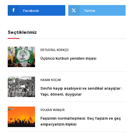
Facebook
Twitter
Seçtiklerimiz
ERTUĞRUL KÜRKÇÜ
Üçüncü kutbun yeniden inşası
HAKAN KOÇAK
Sınıfın kayıp asabiyesi ve sendikal arayışlar :
Yapı, dönem, duygular
VOLKAN YARAŞIR
Faşizmin normalleşmesi: Geç faşizm ve geç
emperyalizm ilişkisi