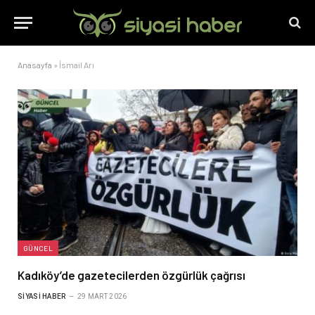
Anasayfa
»
İsmail Arı
GÜNCEL
Kadıköy’de gazetecilerden özgürlük çağrısı
SIYASI HABER
29 MART 2026