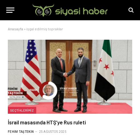
Anasayfa
»
işgal edilmiş topraklar
SEÇTIKLERIMIZ
İsrail masasında HTŞ’ye Rus ruleti
FEHIM TAŞTEKIN
25 AĞUSTOS 2025