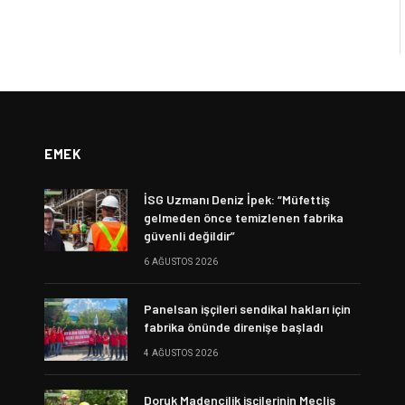
EMEK
İSG Uzmanı Deniz İpek: “Müfettiş
gelmeden önce temizlenen fabrika
güvenli değildir”
6 AĞUSTOS 2026
Panelsan işçileri sendikal hakları için
fabrika önünde direnişe başladı
4 AĞUSTOS 2026
Doruk Madencilik işçilerinin Meclis