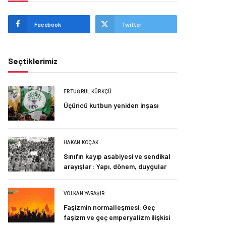
Facebook
Twitter
Seçtiklerimiz
ERTUĞRUL KÜRKÇÜ
Üçüncü kutbun yeniden inşası
HAKAN KOÇAK
Sınıfın kayıp asabiyesi ve sendikal
arayışlar : Yapı, dönem, duygular
VOLKAN YARAŞIR
Faşizmin normalleşmesi: Geç
faşizm ve geç emperyalizm ilişkisi