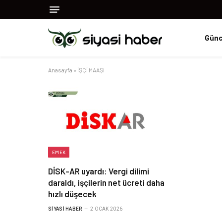
Günc
Anasayfa
»
İŞÇİ MAAŞI
EMEK
DİSK-AR uyardı: Vergi dilimi
daraldı, işçilerin net ücreti daha
hızlı düşecek
SIYASI HABER
2 OCAK 2026