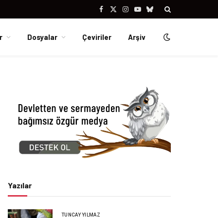
Facebook
X
Instagram
YouTube
Bluesky
(Twitter)
r
Dosyalar
Çeviriler
Arşiv
Yazılar
TUNCAY YILMAZ