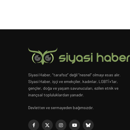
Siyasi Haber, “tarafsız” değil “nesnel” olmayı esas alır.
Siyasi Haber, işçi ve emekçiler, kadınlar, LGBTİ+’lar,
gençler, doğa ve yaşam savunucuları, ezilen etnik ve
inançsal topluluklardan yanadır.
Devletten ve sermayeden bağımsızdır.
Facebook
X
Instagram
YouTube
Bluesky