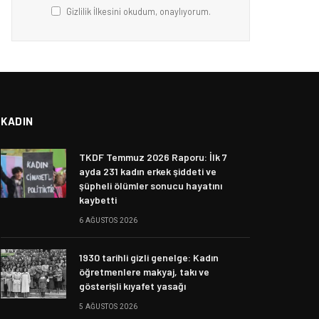
Gizlilik İlkesini okudum, onaylıyorum.
KADIN
TKDF Temmuz 2026 Raporu: İlk 7
ayda 231 kadın erkek şiddeti ve
şüpheli ölümler sonucu hayatını
kaybetti
6 AĞUSTOS 2026
1930 tarihli gizli genelge: Kadın
öğretmenlere makyaj, takı ve
gösterişli kıyafet yasağı
5 AĞUSTOS 2026