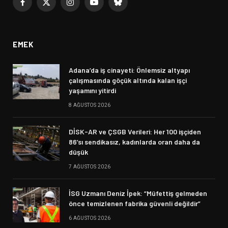
Facebook
X
Instagram
YouTube
Bluesky
(Twitter)
EMEK
Adana’da iş cinayeti: Önlemsiz altyapı
çalışmasında göçük altında kalan işçi
yaşamını yitirdi
8 AĞUSTOS 2026
DİSK-AR ve ÇSGB Verileri: Her 100 işçiden
86’sı sendikasız, kadınlarda oran daha da
düşük
7 AĞUSTOS 2026
İSG Uzmanı Deniz İpek: “Müfettiş gelmeden
önce temizlenen fabrika güvenli değildir”
6 AĞUSTOS 2026