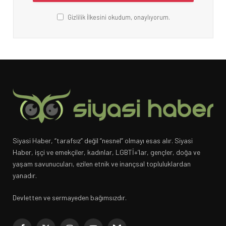
Gizlilik İlkesini okudum, onaylıyorum.
Siyasi Haber, “tarafsız” değil “nesnel” olmayı esas alır. Siyasi
Haber, işçi ve emekçiler, kadınlar, LGBTİ+’lar, gençler, doğa ve
yaşam savunucuları, ezilen etnik ve inançsal topluluklardan
yanadır.
Devletten ve sermayeden bağımsızdır.