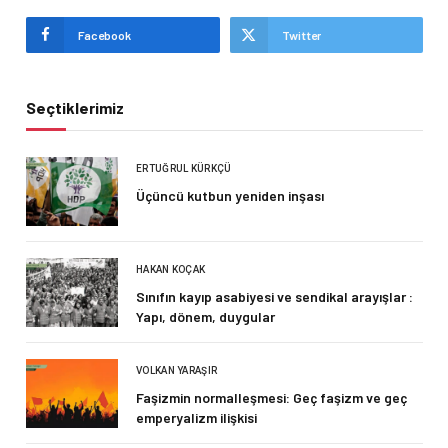
Facebook
Twitter
Seçtiklerimiz
ERTUĞRUL KÜRKÇÜ
Üçüncü kutbun yeniden inşası
HAKAN KOÇAK
Sınıfın kayıp asabiyesi ve sendikal arayışlar :
Yapı, dönem, duygular
VOLKAN YARAŞIR
Faşizmin normalleşmesi: Geç faşizm ve geç
emperyalizm ilişkisi