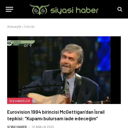
Anasayfa
»
İrlanda
DIŞ HABERLER
Eurovision 1994 birincisi McGettigan’dan İsrail
tepkisi: “Kupamı bulursam iade edeceğim”
SIYASI HABER
13 ARALIK 2025