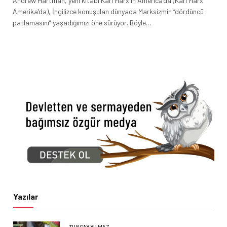
Andrew Hartman, yeni kitabı Karl Marx in America’da (Karl Marx
Amerika’da), İngilizce konuşulan dünyada Marksizmin “dördüncü
patlamasını” yaşadığımızı öne sürüyor. Böyle…
Yazılar