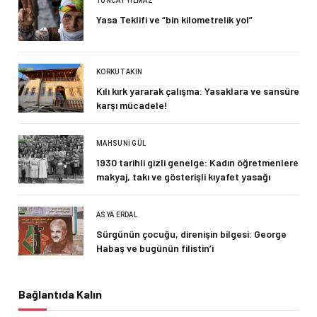
TUNCAY YILMAZ
Yasa Teklifi ve “bin kilometrelik yol”
KORKUT AKIN
Kılı kırk yararak çalışma: Yasaklara ve sansüre
karşı mücadele!
MAHSUNI GÜL
1930 tarihli gizli genelge: Kadın öğretmenlere
makyaj, takı ve gösterişli kıyafet yasağı
ASYA ERDAL
Sürgünün çocuğu, direnişin bilgesi: George
Habaş ve bugünün filistin’i
Bağlantıda Kalın