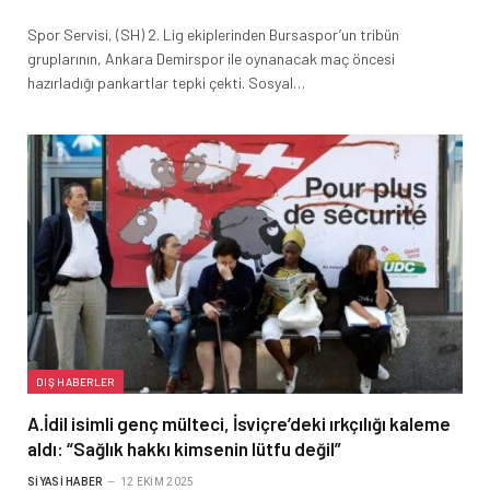
Spor Servisi, (SH) 2. Lig ekiplerinden Bursaspor’un tribün
gruplarının, Ankara Demirspor ile oynanacak maç öncesi
hazırladığı pankartlar tepki çekti. Sosyal…
DIŞ HABERLER
A.İdil isimli genç mülteci, İsviçre’deki ırkçılığı kaleme
aldı: “Sağlık hakkı kimsenin lütfu değil”
SIYASI HABER
12 EKIM 2025