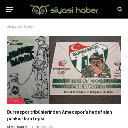
Anasayfa
»
Irkçılık
GÜNCEL
Bursaspor tribünlerinden Amedspor’u hedef alan
pankartlara tepki
SIYASI HABER
11 NISAN 2026