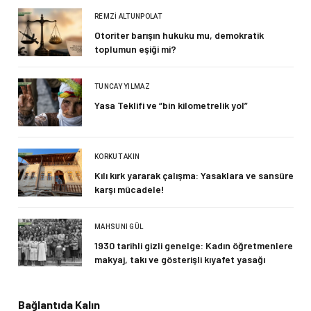
REMZI ALTUNPOLAT
Otoriter barışın hukuku mu, demokratik
toplumun eşiği mi?
TUNCAY YILMAZ
Yasa Teklifi ve “bin kilometrelik yol”
KORKUT AKIN
Kılı kırk yararak çalışma: Yasaklara ve sansüre
karşı mücadele!
MAHSUNI GÜL
1930 tarihli gizli genelge: Kadın öğretmenlere
makyaj, takı ve gösterişli kıyafet yasağı
Bağlantıda Kalın