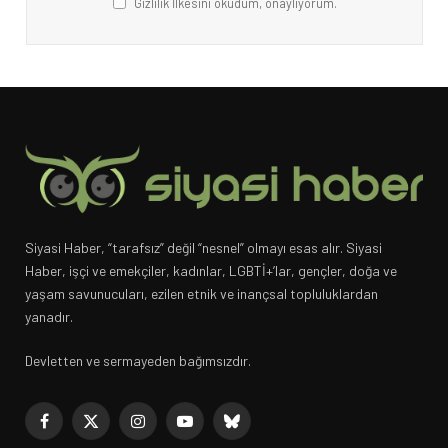
Gizlilik İlkesini okudum, onaylıyorum.
Siyasi Haber, “tarafsız” değil “nesnel” olmayı esas alır. Siyasi
Haber, işçi ve emekçiler, kadınlar, LGBTİ+’lar, gençler, doğa ve
yaşam savunucuları, ezilen etnik ve inançsal topluluklardan
yanadır.
Devletten ve sermayeden bağımsızdır.
Facebook
X
Instagram
YouTube
Bluesky