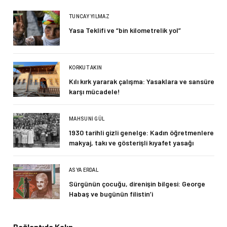
TUNCAY YILMAZ
Yasa Teklifi ve “bin kilometrelik yol”
KORKUT AKIN
Kılı kırk yararak çalışma: Yasaklara ve sansüre
karşı mücadele!
MAHSUNI GÜL
1930 tarihli gizli genelge: Kadın öğretmenlere
makyaj, takı ve gösterişli kıyafet yasağı
ASYA ERDAL
Sürgünün çocuğu, direnişin bilgesi: George
Habaş ve bugünün filistin’i
Bağlantıda Kalın