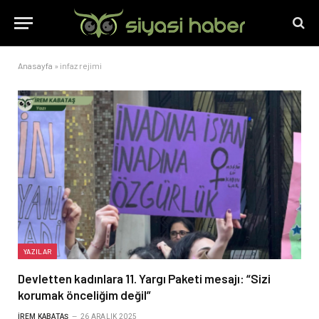
Anasayfa
»
infaz rejimi
YAZILAR
Devletten kadınlara 11. Yargı Paketi mesajı: “Sizi
korumak önceliğim değil”
İREM KABATAŞ
26 ARALIK 2025