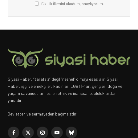
Gizlilik İlkesini okudum, onaylıyorum.
Siyasi Haber, “tarafsız” değil “nesnel” olmayı esas alır. Siyasi
Haber, işçi ve emekçiler, kadınlar, LGBTİ+’lar, gençler, doğa ve
yaşam savunucuları, ezilen etnik ve inançsal topluluklardan
yanadır.
Devletten ve sermayeden bağımsızdır.
Facebook
X
Instagram
YouTube
Bluesky