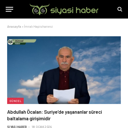
Anasayfa
»
İmralı Hapishanesi
GÜNCEL
Abdullah Öcalan: Suriye’de yaşananlar süreci
baltalama girişimidir
SIYASI HABER
18 OCAK 2026