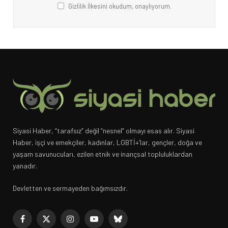
Gizlilik İlkesini okudum, onaylıyorum.
Siyasi Haber, “tarafsız” değil “nesnel” olmayı esas alır. Siyasi
Haber, işçi ve emekçiler, kadınlar, LGBTİ+’lar, gençler, doğa ve
yaşam savunucuları, ezilen etnik ve inançsal topluluklardan
yanadır.
Devletten ve sermayeden bağımsızdır.
Facebook
X
Instagram
YouTube
Bluesky