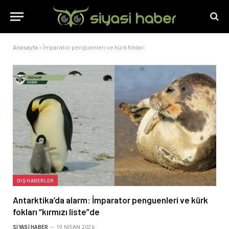
Anasayfa
»
İmparator penguenleri ve kürk fokları
DIŞ HABERLER
Antarktika’da alarm: İmparator penguenleri ve kürk
fokları “kırmızı liste”de
SIYASI HABER
19 NISAN 2026