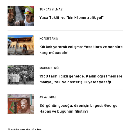
TUNCAY YILMAZ
Yasa Teklifi ve “bin kilometrelik yol”
KORKUT AKIN
Kılı kırk yararak çalışma: Yasaklara ve sansüre
karşı mücadele!
MAHSUNI GÜL
1930 tarihli gizli genelge: Kadın öğretmenlere
makyaj, takı ve gösterişli kıyafet yasağı
ASYA ERDAL
Sürgünün çocuğu, direnişin bilgesi: George
Habaş ve bugünün filistin’i
Bağlantıda Kalın