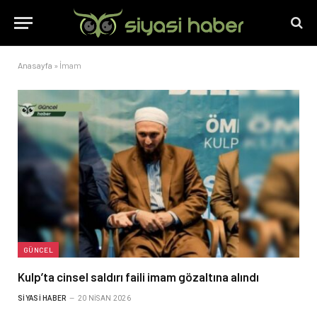
Anasayfa
»
İmam
GÜNCEL
Kulp’ta cinsel saldırı faili imam gözaltına alındı
SIYASI HABER
20 NISAN 2026