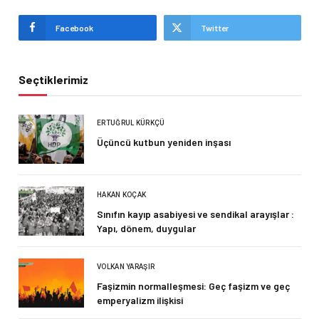
Facebook
Twitter
Seçtiklerimiz
ERTUĞRUL KÜRKÇÜ
Üçüncü kutbun yeniden inşası
HAKAN KOÇAK
Sınıfın kayıp asabiyesi ve sendikal arayışlar :
Yapı, dönem, duygular
VOLKAN YARAŞIR
Faşizmin normalleşmesi: Geç faşizm ve geç
emperyalizm ilişkisi