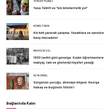
TUNCAY YILMAZ
Yasa Teklifi ve “bin kilometrelik yol”
KORKUT AKIN
Kılı kırk yararak çalışma: Yasaklara ve sansüre
karşı mücadele!
MAHSUNI GÜL
1930 tarihli gizli genelge: Kadın öğretmenlere
makyaj, takı ve gösterişli kıyafet yasağı
ASYA ERDAL
Sürgünün çocuğu, direnişin bilgesi: George
Habaş ve bugünün filistin’i
Bağlantıda Kalın