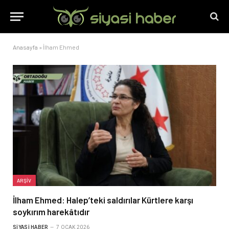
Anasayfa
»
İlham Ehmed
ARŞIV
İlham Ehmed: Halep’teki saldırılar Kürtlere karşı
soykırım harekâtıdır
SIYASI HABER
7 OCAK 2026