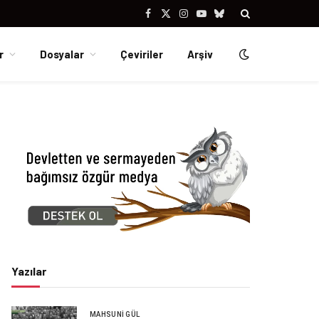
Facebook
X
Instagram
YouTube
Bluesky
(Twitter)
r
Dosyalar
Çeviriler
Arşiv
Yazılar
MAHSUNI GÜL