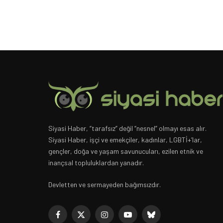
Siyasi Haber, “tarafsız” değil “nesnel” olmayı esas alır.
Siyasi Haber, işçi ve emekçiler, kadınlar, LGBTİ+’lar,
gençler, doğa ve yaşam savunucuları, ezilen etnik ve
inançsal topluluklardan yanadır.
Devletten ve sermayeden bağımsızdır.
Facebook
X
Instagram
YouTube
Bluesky