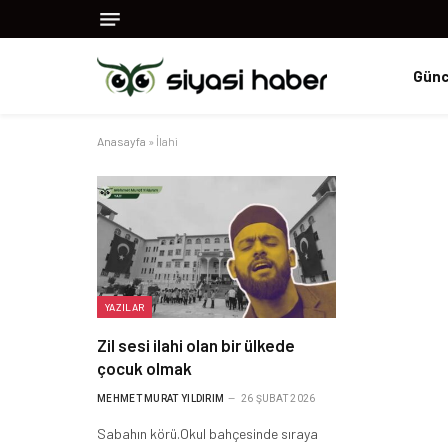
Günc
Anasayfa
»
İlahi
YAZILAR
Zil sesi ilahi olan bir ülkede
çocuk olmak
MEHMET MURAT YILDIRIM
26 ŞUBAT 2026
Sabahın körü.Okul bahçesinde sıraya