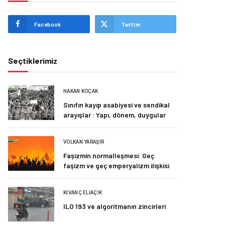
Facebook
Twitter
Seçtiklerimiz
HAKAN KOÇAK
Sınıfın kayıp asabiyesi ve sendikal
arayışlar : Yapı, dönem, duygular
VOLKAN YARAŞIR
Faşizmin normalleşmesi: Geç
faşizm ve geç emperyalizm ilişkisi
KIVANÇ ELIAÇIK
ILO 193 ve algoritmanın zincirleri