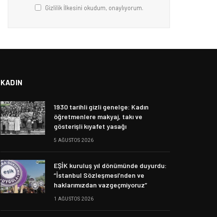
Gizlilik İlkesini okudum, onaylıyorum.
KADIN
1930 tarihli gizli genelge: Kadın
öğretmenlere makyaj, takı ve
gösterişli kıyafet yasağı
5 AĞUSTOS 2026
EŞİK kuruluş yıl dönümünde duyurdu:
“İstanbul Sözleşmesi’nden ve
haklarımızdan vazgeçmiyoruz”
1 AĞUSTOS 2026