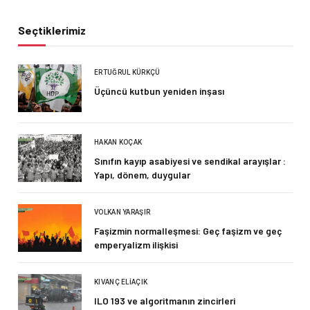
Seçtiklerimiz
ERTUĞRUL KÜRKÇÜ
Üçüncü kutbun yeniden inşası
HAKAN KOÇAK
Sınıfın kayıp asabiyesi ve sendikal arayışlar :
Yapı, dönem, duygular
VOLKAN YARAŞIR
Faşizmin normalleşmesi: Geç faşizm ve geç
emperyalizm ilişkisi
KIVANÇ ELIAÇIK
ILO 193 ve algoritmanın zincirleri