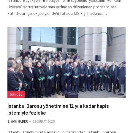
İstanbul Büyükşehir Belediyesine (İBB) yönelik “yolsuzluk” ve “Kent
Uzlaşısı” soruşturmalarının ardından düzenlenen protestolara
katıldıkları gerekçesiyle 104’ü tutuklu 139 kişi hakkında…
GÜNCEL
İstanbul Barosu yönetimine 12 yıla kadar hapis
istemiyle fezleke
SIYASI HABER
22 ŞUBAT 2025
İstanbul Cumhuriyet Başsavcılığı tarafından, İstanbul Barosu