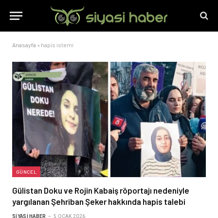
Anasayfa
»
hapis istemi
GÜNCEL
Gülistan Doku ve Rojin Kabaiş röportajı nedeniyle
yargılanan Şehriban Şeker hakkında hapis talebi
SIYASI HABER
5 OCAK 2026