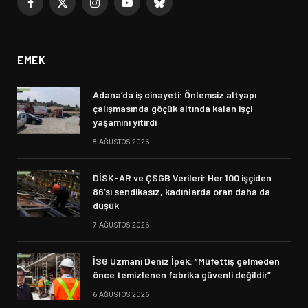
Facebook
X
Instagram
YouTube
Bluesky
(Twitter)
EMEK
Adana’da iş cinayeti: Önlemsiz altyapı
çalışmasında göçük altında kalan işçi
yaşamını yitirdi
8 AĞUSTOS 2026
DİSK-AR ve ÇSGB Verileri: Her 100 işçiden
86’sı sendikasız, kadınlarda oran daha da
düşük
7 AĞUSTOS 2026
İSG Uzmanı Deniz İpek: “Müfettiş gelmeden
önce temizlenen fabrika güvenli değildir”
6 AĞUSTOS 2026