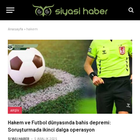
Anasayfa
»
hakem
ARŞIV
Hakem ve Futbol dünyasında bahis depremi:
Soruşturmada ikinci dalga operasyon
SIYASI HABER
5 ARALIK 2025