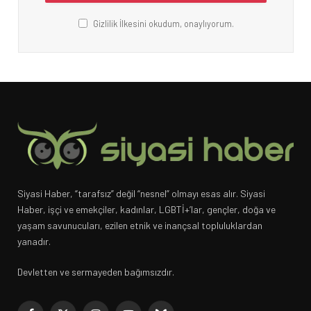
Gizlilik İlkesini okudum, onaylıyorum.
Siyasi Haber, “tarafsız” değil “nesnel” olmayı esas alır. Siyasi
Haber, işçi ve emekçiler, kadınlar, LGBTİ+’lar, gençler, doğa ve
yaşam savunucuları, ezilen etnik ve inançsal topluluklardan
yanadır.
Devletten ve sermayeden bağımsızdır.