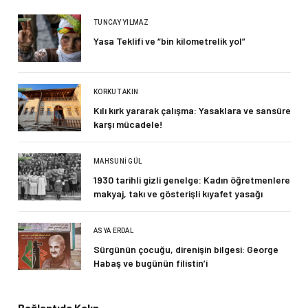
TUNCAY YILMAZ
Yasa Teklifi ve “bin kilometrelik yol”
KORKUT AKIN
Kılı kırk yararak çalışma: Yasaklara ve sansüre
karşı mücadele!
MAHSUNI GÜL
1930 tarihli gizli genelge: Kadın öğretmenlere
makyaj, takı ve gösterişli kıyafet yasağı
ASYA ERDAL
Sürgünün çocuğu, direnişin bilgesi: George
Habaş ve bugünün filistin’i
Bağlantıda Kalın