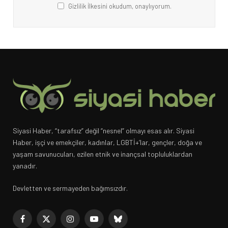
Gizlilik İlkesini okudum, onaylıyorum.
Siyasi Haber, “tarafsız” değil “nesnel” olmayı esas alır. Siyasi
Haber, işçi ve emekçiler, kadınlar, LGBTİ+’lar, gençler, doğa ve
yaşam savunucuları, ezilen etnik ve inançsal topluluklardan
yanadır.
Devletten ve sermayeden bağımsızdır.
Facebook
X
Instagram
YouTube
Bluesky