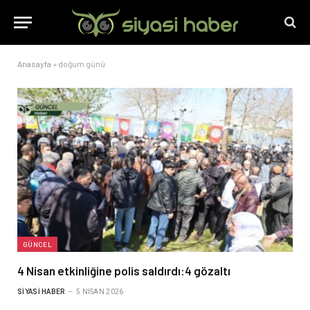
Anasayfa
»
doğum günü
GÜNCEL
4 Nisan etkinliğine polis saldırdı:4 gözaltı
SIYASI HABER
5 NISAN 2026