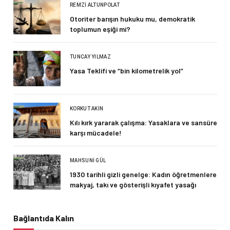
REMZI ALTUNPOLAT
Otoriter barışın hukuku mu, demokratik
toplumun eşiği mi?
TUNCAY YILMAZ
Yasa Teklifi ve “bin kilometrelik yol”
KORKUT AKIN
Kılı kırk yararak çalışma: Yasaklara ve sansüre
karşı mücadele!
MAHSUNI GÜL
1930 tarihli gizli genelge: Kadın öğretmenlere
makyaj, takı ve gösterişli kıyafet yasağı
Bağlantıda Kalın