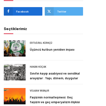
Facebook
Twitter
Seçtiklerimiz
ERTUĞRUL KÜRKÇÜ
Üçüncü kutbun yeniden inşası
HAKAN KOÇAK
Sınıfın kayıp asabiyesi ve sendikal
arayışlar : Yapı, dönem, duygular
VOLKAN YARAŞIR
Faşizmin normalleşmesi: Geç
faşizm ve geç emperyalizm ilişkisi