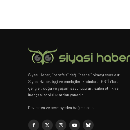
Siyasi Haber, “tarafsız” değil “nesnel” olmayı esas alır.
Siyasi Haber, işçi ve emekçiler, kadınlar, LGBTİ+’lar,
gençler, doğa ve yaşam savunucuları, ezilen etnik ve
inançsal topluluklardan yanadır.
Devletten ve sermayeden bağımsızdır.
Facebook
X
Instagram
YouTube
Bluesky