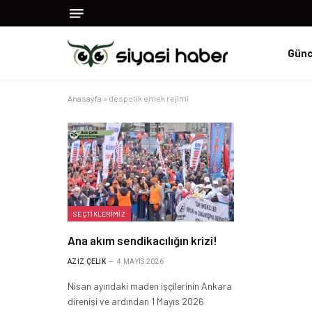
Günc
Anasayfa
»
despotik emek rejimi
SEÇTIKLERIMIZ
Ana akım sendikacılığın krizi!
AZIZ ÇELIK
4 MAYIS 2026
Nisan ayındaki maden işçilerinin Ankara
direnişi ve ardından 1 Mayıs 2026