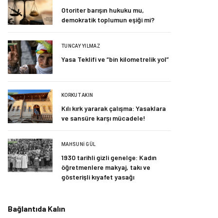
Otoriter barışın hukuku mu,
demokratik toplumun eşiği mi?
TUNCAY YILMAZ
Yasa Teklifi ve “bin kilometrelik yol”
KORKUT AKIN
Kılı kırk yararak çalışma: Yasaklara
ve sansüre karşı mücadele!
MAHSUNI GÜL
1930 tarihli gizli genelge: Kadın
öğretmenlere makyaj, takı ve
gösterişli kıyafet yasağı
Bağlantıda Kalın