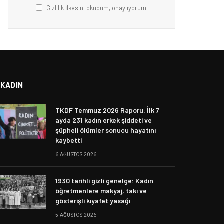
Gizlilik İlkesini okudum, onaylıyorum.
KADIN
TKDF Temmuz 2026 Raporu: İlk 7
ayda 231 kadın erkek şiddeti ve
şüpheli ölümler sonucu hayatını
kaybetti
6 AĞUSTOS 2026
1930 tarihli gizli genelge: Kadın
öğretmenlere makyaj, takı ve
gösterişli kıyafet yasağı
5 AĞUSTOS 2026