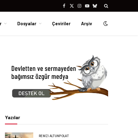
Facebook
X
Instagram
YouTube
Bluesky
(Twitter)
r
Dosyalar
Çeviriler
Arşiv
Yazılar
REMZI ALTUNPOLAT