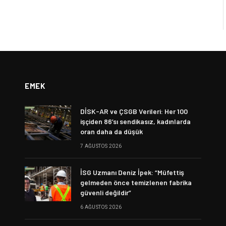
EMEK
DİSK-AR ve ÇSGB Verileri: Her 100
işçiden 86’sı sendikasız, kadınlarda
oran daha da düşük
7 AĞUSTOS 2026
İSG Uzmanı Deniz İpek: “Müfettiş
gelmeden önce temizlenen fabrika
güvenli değildir”
6 AĞUSTOS 2026