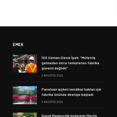
EMEK
İSG Uzmanı Deniz İpek: “Müfettiş
gelmeden önce temizlenen fabrika
güvenli değildir”
6 AĞUSTOS 2026
Panelsan işçileri sendikal hakları için
fabrika önünde direnişe başladı
4 AĞUSTOS 2026
Doruk Madencilik işçilerinin Meclis