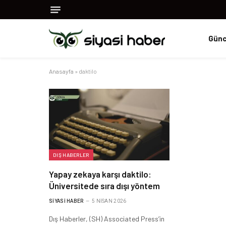
Günc
Anasayfa
»
daktilo
DIŞ HABERLER
Yapay zekaya karşı daktilo:
Üniversitede sıra dışı yöntem
SIYASI HABER
5 NISAN 2026
Dış Haberler, (SH) Associated Press’in