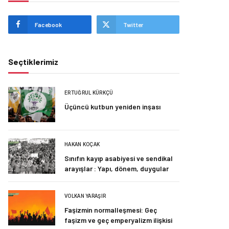
Facebook
Twitter
Seçtiklerimiz
ERTUĞRUL KÜRKÇÜ
Üçüncü kutbun yeniden inşası
HAKAN KOÇAK
Sınıfın kayıp asabiyesi ve sendikal
arayışlar : Yapı, dönem, duygular
VOLKAN YARAŞIR
Faşizmin normalleşmesi: Geç
faşizm ve geç emperyalizm ilişkisi