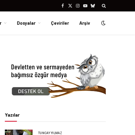
Facebook
X
Instagram
YouTube
Bluesky
(Twitter)
r
Dosyalar
Çeviriler
Arşiv
Yazılar
TUNCAY YILMAZ