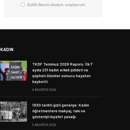
Gizlilik İlkesini okudum, onaylıyorum.
KADIN
TKDF Temmuz 2026 Raporu: İlk 7
ayda 231 kadın erkek şiddeti ve
şüpheli ölümler sonucu hayatını
kaybetti
6 AĞUSTOS 2026
1930 tarihli gizli genelge: Kadın
öğretmenlere makyaj, takı ve
gösterişli kıyafet yasağı
5 AĞUSTOS 2026