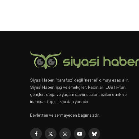
Siyasi Haber, “tarafsız” değil “nesnel” olmayı esas alır.
Siyasi Haber, işçi ve emekçiler, kadınlar, LGBTİ+’lar,
gençler, doğa ve yaşam savunucuları, ezilen etnik ve
inançsal topluluklardan yanadır.
Devletten ve sermayeden bağımsızdır.
Facebook
X
Instagram
YouTube
Bluesky