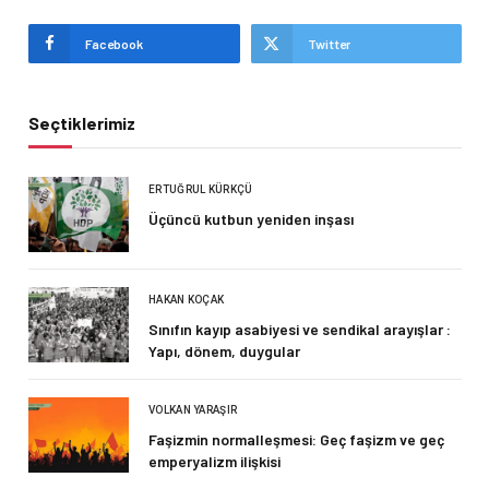
Facebook
Twitter
Seçtiklerimiz
ERTUĞRUL KÜRKÇÜ
Üçüncü kutbun yeniden inşası
HAKAN KOÇAK
Sınıfın kayıp asabiyesi ve sendikal arayışlar :
Yapı, dönem, duygular
VOLKAN YARAŞIR
Faşizmin normalleşmesi: Geç faşizm ve geç
emperyalizm ilişkisi