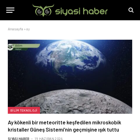
Anasayfa
»
ay
BILIM TEKNOLOJI
Ay kökenli bir meteoritte keşfedilen mikroskobik
kristaller Güneş Sistemi’nin geçmişine ışık tuttu
SIYASI HABER
19 HAZIRAN 2026