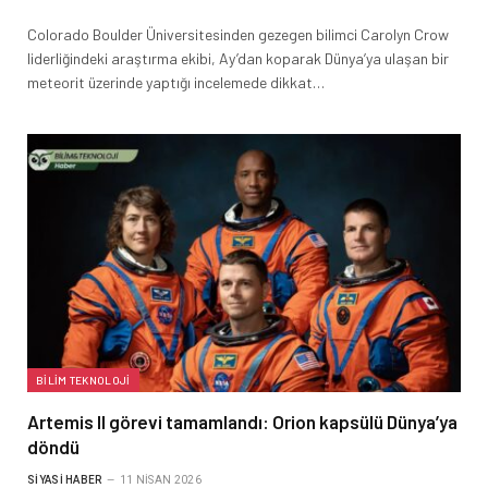
Colorado Boulder Üniversitesinden gezegen bilimci Carolyn Crow
liderliğindeki araştırma ekibi, Ay’dan koparak Dünya’ya ulaşan bir
meteorit üzerinde yaptığı incelemede dikkat…
BILIM TEKNOLOJI
Artemis II görevi tamamlandı: Orion kapsülü Dünya’ya
döndü
SIYASI HABER
11 NISAN 2026