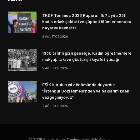
TKDF Temmuz 2026 Raporu: İlk 7 ayda 231
kadın erkek şiddeti ve şüpheli ölümler sonucu
hayatını kaybetti
6 AĞUSTOS 2026
1930 tarihli gizli genelge: Kadın öğretmenlere
makyaj, takı ve gösterişli kıyafet yasağı
5 AĞUSTOS 2026
EŞİK kuruluş yıl dönümünde duyurdu:
“İstanbul Sözleşmesi’nden ve haklarımızdan
vazgeçmiyoruz”
1 AĞUSTOS 2026
© 2026 Siyasi Haber. Designed by Fikir Meclisi.