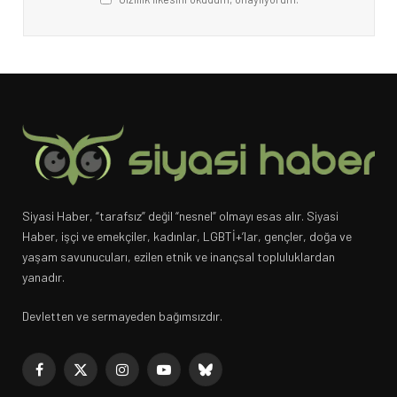
Siyasi Haber, “tarafsız” değil “nesnel” olmayı esas alır. Siyasi
Haber, işçi ve emekçiler, kadınlar, LGBTİ+’lar, gençler, doğa ve
yaşam savunucuları, ezilen etnik ve inançsal topluluklardan
yanadır.
Devletten ve sermayeden bağımsızdır.
Facebook
X
Instagram
YouTube
Bluesky
(Twitter)