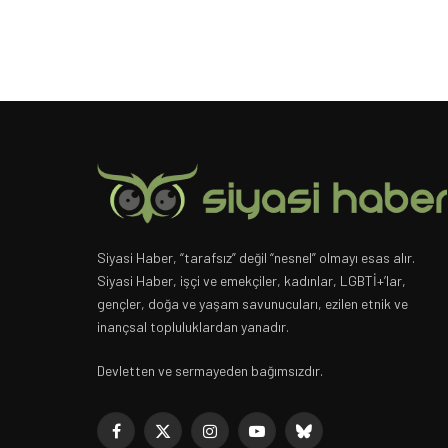
Siyasi Haber, “tarafsız” değil “nesnel” olmayı esas alır.
Siyasi Haber, işçi ve emekçiler, kadınlar, LGBTİ+’lar,
gençler, doğa ve yaşam savunucuları, ezilen etnik ve
inançsal topluluklardan yanadır.
Devletten ve sermayeden bağımsızdır.
Facebook
X
Instagram
YouTube
Bluesky