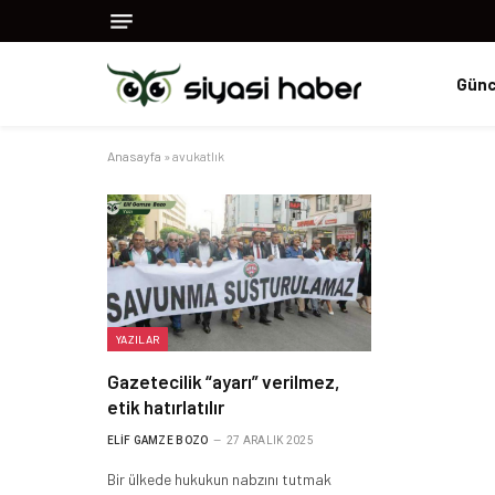
Günc
Anasayfa
»
avukatlık
YAZILAR
Gazetecilik “ayarı” verilmez,
etik hatırlatılır
ELIF GAMZE BOZO
27 ARALIK 2025
Bir ülkede hukukun nabzını tutmak