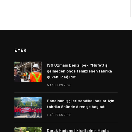
EMEK
İSG Uzmanı Deniz İpek: “Müfettiş
gelmeden önce temizlenen fabrika
güvenli değildir”
6 AĞUSTOS 2026
Panelsan işçileri sendikal hakları için
fabrika önünde direnişe başladı
4 AĞUSTOS 2026
Doruk Madencilik işçilerinin Meclis