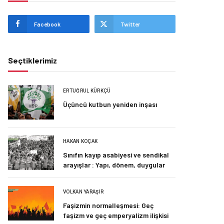
Facebook
Twitter
Seçtiklerimiz
ERTUĞRUL KÜRKÇÜ
Üçüncü kutbun yeniden inşası
HAKAN KOÇAK
Sınıfın kayıp asabiyesi ve sendikal
arayışlar : Yapı, dönem, duygular
VOLKAN YARAŞIR
Faşizmin normalleşmesi: Geç
faşizm ve geç emperyalizm ilişkisi