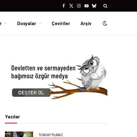
Facebook
X
Instagram
YouTube
Bluesky
(Twitter)
r
Dosyalar
Çeviriler
Arşiv
Yazılar
TUNCAY YILMAZ