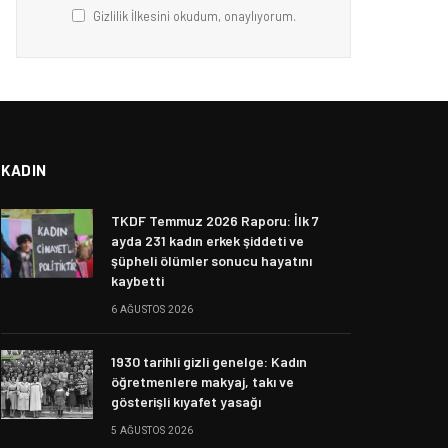
Gizlilik İlkesini okudum, onaylıyorum.
KADIN
TKDF Temmuz 2026 Raporu: İlk 7
ayda 231 kadın erkek şiddeti ve
şüpheli ölümler sonucu hayatını
kaybetti
6 AĞUSTOS 2026
1930 tarihli gizli genelge: Kadın
öğretmenlere makyaj, takı ve
gösterişli kıyafet yasağı
5 AĞUSTOS 2026