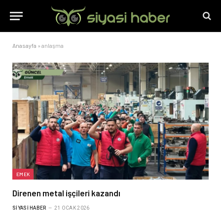
Anasayfa
»
anlaşma
EMEK
Direnen metal işçileri kazandı
SIYASI HABER
21 OCAK 2026