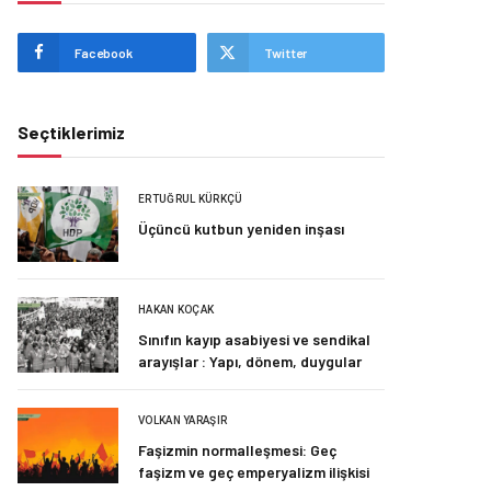
Facebook
Twitter
Seçtiklerimiz
ERTUĞRUL KÜRKÇÜ
Üçüncü kutbun yeniden inşası
HAKAN KOÇAK
Sınıfın kayıp asabiyesi ve sendikal
arayışlar : Yapı, dönem, duygular
VOLKAN YARAŞIR
Faşizmin normalleşmesi: Geç
faşizm ve geç emperyalizm ilişkisi