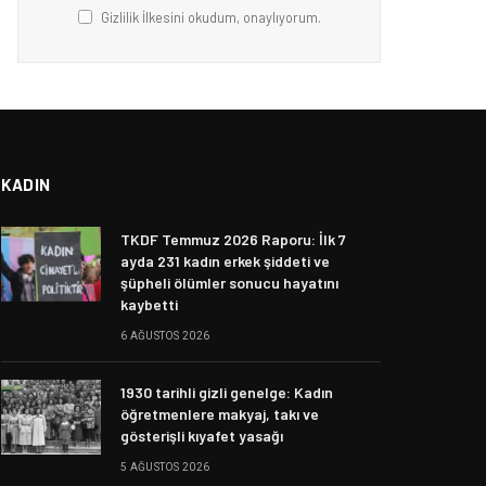
Gizlilik İlkesini okudum, onaylıyorum.
KADIN
TKDF Temmuz 2026 Raporu: İlk 7
ayda 231 kadın erkek şiddeti ve
şüpheli ölümler sonucu hayatını
kaybetti
6 AĞUSTOS 2026
1930 tarihli gizli genelge: Kadın
öğretmenlere makyaj, takı ve
gösterişli kıyafet yasağı
5 AĞUSTOS 2026