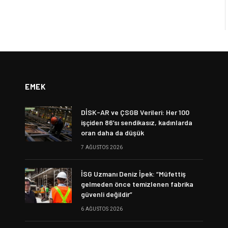
EMEK
DİSK-AR ve ÇSGB Verileri: Her 100
işçiden 86’sı sendikasız, kadınlarda
oran daha da düşük
7 AĞUSTOS 2026
İSG Uzmanı Deniz İpek: “Müfettiş
gelmeden önce temizlenen fabrika
güvenli değildir”
6 AĞUSTOS 2026