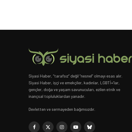
Siyasi Haber, “tarafsız” değil “nesnel” olmayı esas alır.
Siyasi Haber, işçi ve emekçiler, kadınlar, LGBTİ+’lar,
gençler, doğa ve yaşam savunucuları, ezilen etnik ve
inançsal topluluklardan yanadır.
Devletten ve sermayeden bağımsızdır.
Facebook
X
Instagram
YouTube
Bluesky