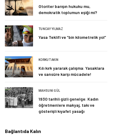
Otoriter barışın hukuku mu,
demokratik toplumun eşiği mi?
TUNCAY YILMAZ
Yasa Teklifi ve “bin kilometrelik yol”
KORKUT AKIN
Kılı kırk yararak çalışma: Yasaklara
ve sansüre karşı mücadele!
MAHSUNI GÜL
1930 tarihli gizli genelge: Kadın
öğretmenlere makyaj, takı ve
gösterişli kıyafet yasağı
Bağlantıda Kalın