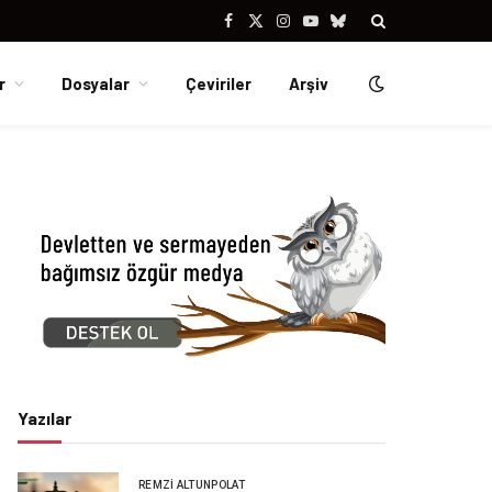
Facebook
X
Instagram
YouTube
Bluesky
(Twitter)
r
Dosyalar
Çeviriler
Arşiv
Yazılar
REMZI ALTUNPOLAT