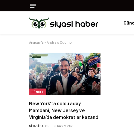
Günc
Anasayfa
»
Andrew Cuomo
GÜNCEL
New York’ta solcu aday
Mamdani, New Jersey ve
Virginia’da demokratlar kazandı
SIYASI HABER
5 KASIM 2025