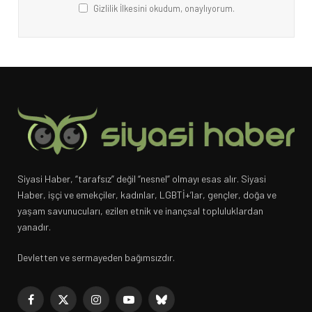
Gizlilik İlkesini okudum, onaylıyorum.
Siyasi Haber, “tarafsız” değil “nesnel” olmayı esas alır. Siyasi
Haber, işçi ve emekçiler, kadınlar, LGBTİ+’lar, gençler, doğa ve
yaşam savunucuları, ezilen etnik ve inançsal topluluklardan
yanadır.
Devletten ve sermayeden bağımsızdır.
Facebook
X
Instagram
YouTube
Bluesky