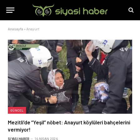
Anasayfa
»
Anayurt
GÜNCEL
Mezitli’de “Yeşil” nöbet: Anayurt köylüleri bahçelerini
vermiyor!
SIYASI HABER
16 NISAN 2026