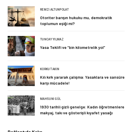
REMZI ALTUNPOLAT
Otoriter barışın hukuku mu, demokratik
toplumun eşiği mi?
TUNCAY YILMAZ
Yasa Teklifi ve “bin kilometrelik yol”
KORKUT AKIN
Kılı kırk yararak çalışma: Yasaklara ve sansüre
karşı mücadele!
MAHSUNI GÜL
1930 tarihli gizli genelge: Kadın öğretmenlere
makyaj, takı ve gösterişli kıyafet yasağı
Bağlantıda Kalın