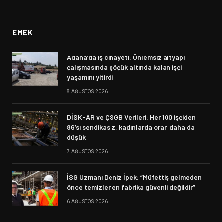
(Twitter)
EMEK
Adana’da iş cinayeti: Önlemsiz altyapı
çalışmasında göçük altında kalan işçi
yaşamını yitirdi
8 AĞUSTOS 2026
DİSK-AR ve ÇSGB Verileri: Her 100 işçiden
86’sı sendikasız, kadınlarda oran daha da
düşük
7 AĞUSTOS 2026
İSG Uzmanı Deniz İpek: “Müfettiş gelmeden
önce temizlenen fabrika güvenli değildir”
6 AĞUSTOS 2026