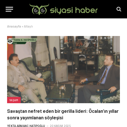
Anasayfa
»
Altaylı
YAŞAM
Savaştan nefret eden bir gerilla lideri: Öcalan’ın yıllar
sonra yayımlanan söyleşisi
YEKTA ARMANC HATIPOĞLU
20 KASIM 2025