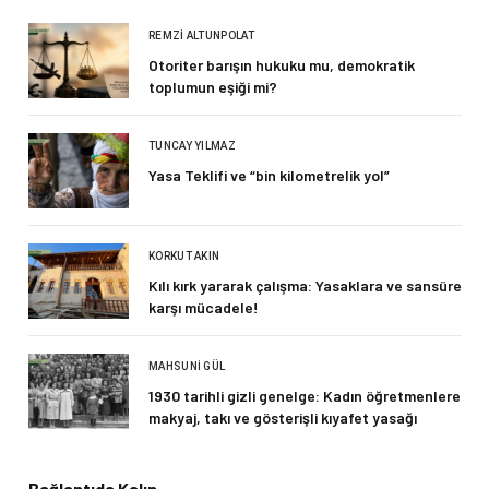
REMZI ALTUNPOLAT
Otoriter barışın hukuku mu, demokratik
toplumun eşiği mi?
TUNCAY YILMAZ
Yasa Teklifi ve “bin kilometrelik yol”
KORKUT AKIN
Kılı kırk yararak çalışma: Yasaklara ve sansüre
karşı mücadele!
MAHSUNI GÜL
1930 tarihli gizli genelge: Kadın öğretmenlere
makyaj, takı ve gösterişli kıyafet yasağı
Bağlantıda Kalın