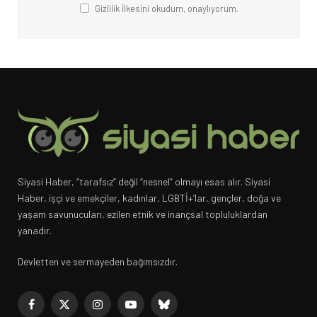
Gizlilik İlkesini okudum, onaylıyorum.
Siyasi Haber, “tarafsız” değil “nesnel” olmayı esas alır. Siyasi
Haber, işçi ve emekçiler, kadınlar, LGBTİ+’lar, gençler, doğa ve
yaşam savunucuları, ezilen etnik ve inançsal topluluklardan
yanadır.
Devletten ve sermayeden bağımsızdır.
Facebook
X
Instagram
YouTube
Bluesky