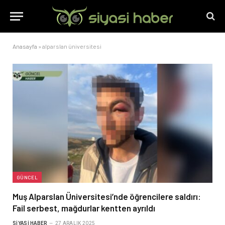
Anasayfa
»
alparslan üniversitesi
GÜNCEL
Muş Alparslan Üniversitesi’nde öğrencilere saldırı:
Fail serbest, mağdurlar kentten ayrıldı
SIYASI HABER
27 ARALIK 2025