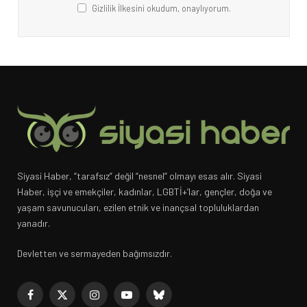
Gizlilik İlkesini okudum, onaylıyorum.
Siyasi Haber, “tarafsız” değil “nesnel” olmayı esas alır. Siyasi
Haber, işçi ve emekçiler, kadınlar, LGBTİ+’lar, gençler, doğa ve
yaşam savunucuları, ezilen etnik ve inançsal topluluklardan
yanadır.
Devletten ve sermayeden bağımsızdır.
Facebook
X
Instagram
YouTube
Bluesky