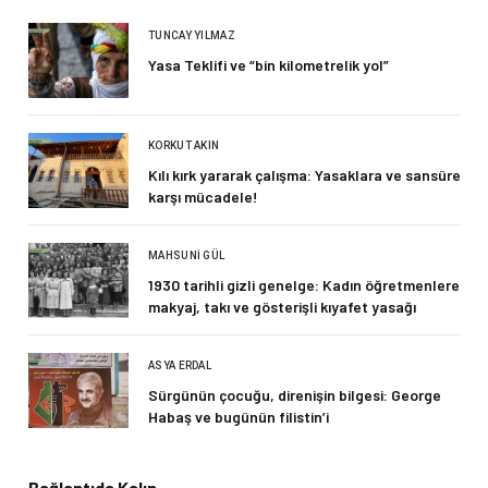
TUNCAY YILMAZ
Yasa Teklifi ve “bin kilometrelik yol”
KORKUT AKIN
Kılı kırk yararak çalışma: Yasaklara ve sansüre
karşı mücadele!
MAHSUNI GÜL
1930 tarihli gizli genelge: Kadın öğretmenlere
makyaj, takı ve gösterişli kıyafet yasağı
ASYA ERDAL
Sürgünün çocuğu, direnişin bilgesi: George
Habaş ve bugünün filistin’i
Bağlantıda Kalın