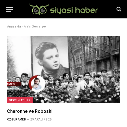
Anasayfa
»
Alain Dewerpe
SEÇTIKLERIMIZ
Charonne ve Roboski
ÖZGÜR AMED
29 ARALIK 2024