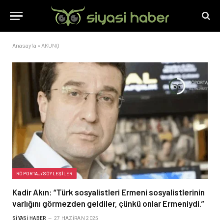
Anasayfa
»
AKUNQ
RÖPORTAJ/SÖYLEŞILER
Kadir Akın: “Türk sosyalistleri Ermeni sosyalistlerinin
varlığını görmezden geldiler, çünkü onlar Ermeniydi.”
SIYASI HABER
27 HAZIRAN 2025