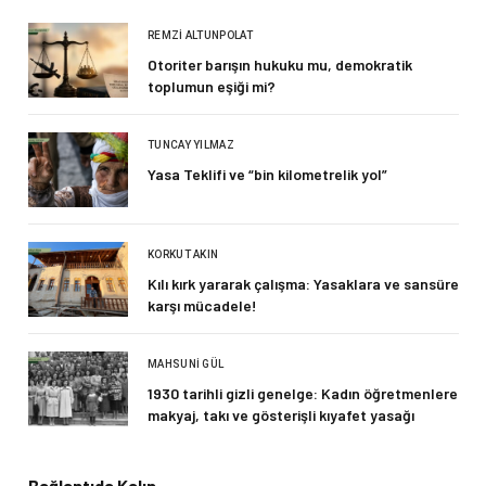
REMZI ALTUNPOLAT
Otoriter barışın hukuku mu, demokratik
toplumun eşiği mi?
TUNCAY YILMAZ
Yasa Teklifi ve “bin kilometrelik yol”
KORKUT AKIN
Kılı kırk yararak çalışma: Yasaklara ve sansüre
karşı mücadele!
MAHSUNI GÜL
1930 tarihli gizli genelge: Kadın öğretmenlere
makyaj, takı ve gösterişli kıyafet yasağı
Bağlantıda Kalın