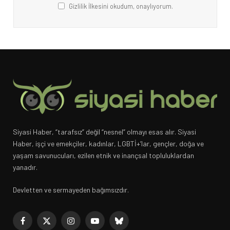
Gizlilik İlkesini okudum, onaylıyorum.
Siyasi Haber, “tarafsız” değil “nesnel” olmayı esas alır. Siyasi
Haber, işçi ve emekçiler, kadınlar, LGBTİ+’lar, gençler, doğa ve
yaşam savunucuları, ezilen etnik ve inançsal topluluklardan
yanadır.
Devletten ve sermayeden bağımsızdır.
Facebook
X
Instagram
YouTube
Bluesky