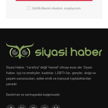
Gizlilik İlkesini okudum, onaylıyorum.
Siyasi Haber, “tarafsız” değil “nesnel” olmayı esas alır. Siyasi
Haber, işçi ve emekçiler, kadınlar, LGBTİ+’lar, gençler, doğa ve
yaşam savunucuları, ezilen etnik ve inançsal topluluklardan
yanadır.
Devletten ve sermayeden bağımsızdır.