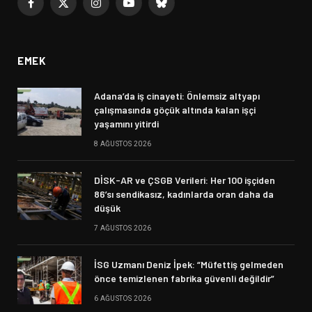
Facebook
X
Instagram
YouTube
Bluesky
(Twitter)
EMEK
Adana’da iş cinayeti: Önlemsiz altyapı
çalışmasında göçük altında kalan işçi
yaşamını yitirdi
8 AĞUSTOS 2026
DİSK-AR ve ÇSGB Verileri: Her 100 işçiden
86’sı sendikasız, kadınlarda oran daha da
düşük
7 AĞUSTOS 2026
İSG Uzmanı Deniz İpek: “Müfettiş gelmeden
önce temizlenen fabrika güvenli değildir”
6 AĞUSTOS 2026