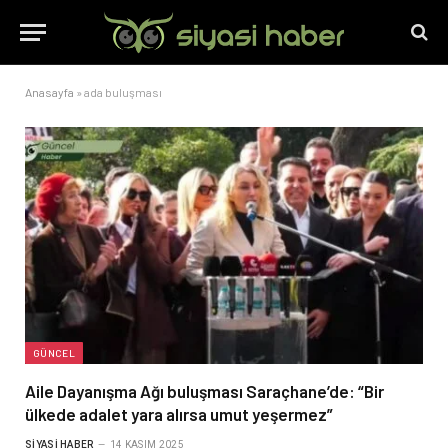
Anasayfa
»
ada buluşması
GÜNCEL
Aile Dayanışma Ağı buluşması Saraçhane’de: “Bir
ülkede adalet yara alırsa umut yeşermez”
SIYASI HABER
14 KASIM 2025