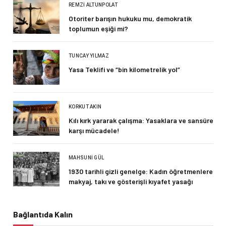
REMZI ALTUNPOLAT
Otoriter barışın hukuku mu, demokratik
toplumun eşiği mi?
TUNCAY YILMAZ
Yasa Teklifi ve “bin kilometrelik yol”
KORKUT AKIN
Kılı kırk yararak çalışma: Yasaklara ve sansüre
karşı mücadele!
MAHSUNI GÜL
1930 tarihli gizli genelge: Kadın öğretmenlere
makyaj, takı ve gösterişli kıyafet yasağı
Bağlantıda Kalın