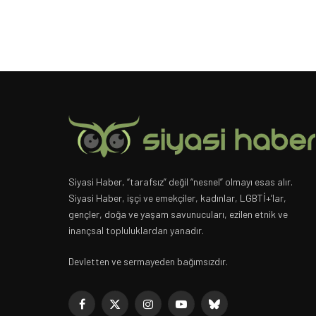
Siyasi Haber, “tarafsız” değil “nesnel” olmayı esas alır.
Siyasi Haber, işçi ve emekçiler, kadınlar, LGBTİ+’lar,
gençler, doğa ve yaşam savunucuları, ezilen etnik ve
inançsal topluluklardan yanadır.
Devletten ve sermayeden bağımsızdır.
Facebook
X
Instagram
YouTube
Bluesky