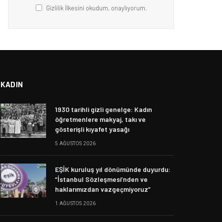
Gizlilik İlkesini okudum, onaylıyorum.
KADIN
1930 tarihli gizli genelge: Kadın
öğretmenlere makyaj, takı ve
gösterişli kıyafet yasağı
5 AĞUSTOS 2026
EŞİK kuruluş yıl dönümünde duyurdu:
“İstanbul Sözleşmesi’nden ve
haklarımızdan vazgeçmiyoruz”
1 AĞUSTOS 2026