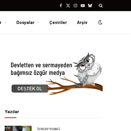
Facebook
X
Instagram
YouTube
Bluesky
(Twitter)
r
Dosyalar
Çeviriler
Arşiv
Yazılar
TUNCAY YILMAZ