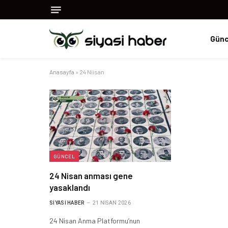
Günc
Anasayfa
»
24 Niisan
GÜNCEL
24 Nisan anması gene
yasaklandı
SIYASI HABER
21 NISAN 2026
24 Nisan Anma Platformu’nun