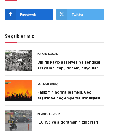
Facebook
Twitter
Seçtiklerimiz
HAKAN KOÇAK
Sınıfın kayıp asabiyesi ve sendikal
arayışlar : Yapı, dönem, duygular
VOLKAN YARAŞIR
Faşizmin normalleşmesi: Geç
faşizm ve geç emperyalizm ilişkisi
KIVANÇ ELIAÇIK
ILO 193 ve algoritmanın zincirleri