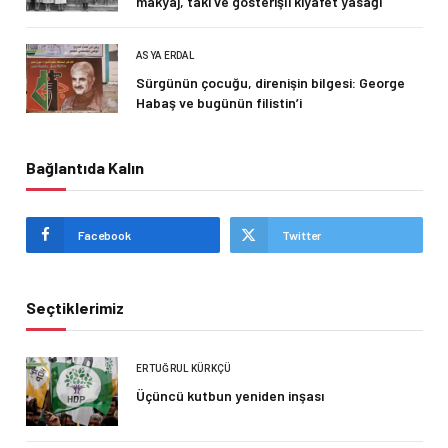
makyaj, takı ve gösterişli kıyafet yasağı
ASYA ERDAL
Sürgünün çocuğu, direnişin bilgesi: George
Habaş ve bugünün filistin’i
Bağlantıda Kalın
Facebook
Twitter
Seçtiklerimiz
ERTUĞRUL KÜRKÇÜ
Üçüncü kutbun yeniden inşası