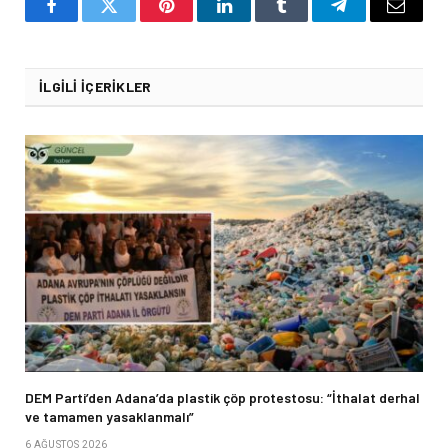
Facebook
Twitter
Pinterest
LinkedIn
Tumblr
Telegram
Email
İLGILI İÇERIKLER
DEM Parti’den Adana’da plastik çöp protestosu: “İthalat derhal
ve tamamen yasaklanmalı”
6 AĞUSTOS 2026