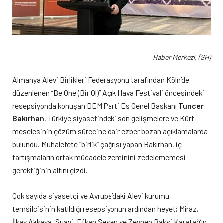
Haber Merkezi, (SH)
Almanya Alevi Birlikleri Federasyonu tarafından Köln’de
düzenlenen “Be One (Bir Ol)” Açık Hava Festivali öncesindeki
resepsiyonda konuşan DEM Parti Eş Genel Başkanı
Tuncer
Bakırhan
, Türkiye siyasetindeki son gelişmelere ve Kürt
meselesinin çözüm sürecine dair ezber bozan açıklamalarda
bulundu. Muhalefete “birlik” çağrısı yapan Bakırhan, iç
tartışmaların ortak mücadele zeminini zedelememesi
gerektiğinin altını çizdi.
Çok sayıda siyasetçi ve Avrupa’daki Alevi kurumu
temsilcisinin katıldığı resepsiyonun ardından heyet; Mîraz,
İlkay Akkaya, Suavi, Efkan Şeşen ve Zeynep Baksi Karatağ’ın