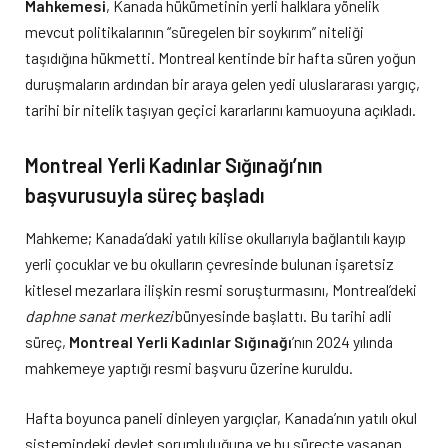
Mahkemesi
, Kanada hükümetinin yerli halklara yönelik
mevcut politikalarının “süregelen bir soykırım” niteliği
taşıdığına hükmetti. Montreal kentinde bir hafta süren yoğun
duruşmaların ardından bir araya gelen yedi uluslararası yargıç,
tarihi bir nitelik taşıyan geçici kararlarını kamuoyuna açıkladı.
Montreal Yerli Kadınlar Sığınağı’nın
başvurusuyla süreç başladı
Mahkeme; Kanada’daki yatılı kilise okullarıyla bağlantılı kayıp
yerli çocuklar ve bu okulların çevresinde bulunan işaretsiz
kitlesel mezarlara ilişkin resmi soruşturmasını, Montreal’deki
daphne sanat merkezi
bünyesinde başlattı. Bu tarihi adli
süreç,
Montreal Yerli Kadınlar Sığınağı
’nın 2024 yılında
mahkemeye yaptığı resmi başvuru üzerine kuruldu.
Hafta boyunca paneli dinleyen yargıçlar, Kanada’nın yatılı okul
sistemindeki devlet sorumluluğuna ve bu süreçte yaşanan