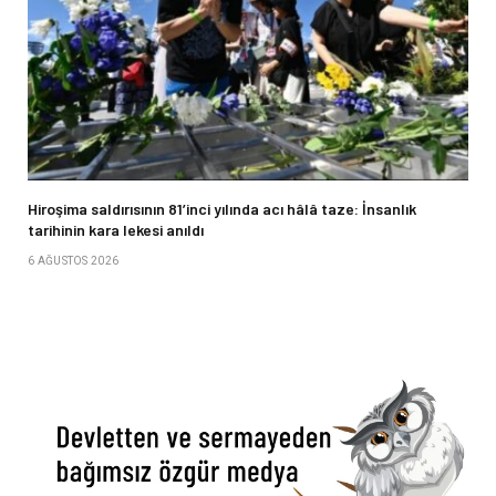
Hiroşima saldırısının 81’inci yılında acı hâlâ taze: İnsanlık
tarihinin kara lekesi anıldı
6 AĞUSTOS 2026