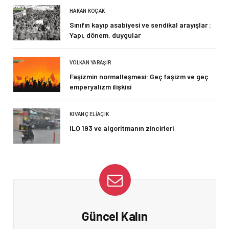
HAKAN KOÇAK
Sınıfın kayıp asabiyesi ve sendikal arayışlar :
Yapı, dönem, duygular
VOLKAN YARAŞIR
Faşizmin normalleşmesi: Geç faşizm ve geç
emperyalizm ilişkisi
KIVANÇ ELIAÇIK
ILO 193 ve algoritmanın zincirleri
Güncel Kalın