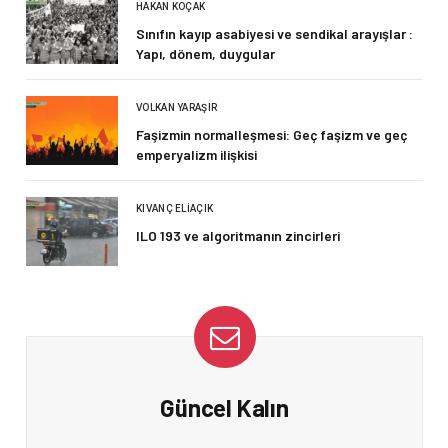
HAKAN KOÇAK
Sınıfın kayıp asabiyesi ve sendikal arayışlar :
Yapı, dönem, duygular
VOLKAN YARAŞIR
Faşizmin normalleşmesi: Geç faşizm ve geç
emperyalizm ilişkisi
KIVANÇ ELIAÇIK
ILO 193 ve algoritmanın zincirleri
Güncel Kalın