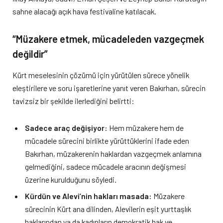
sahne alacağı açık hava festivaline katılacak.
“Müzakere etmek, mücadeleden vazgeçmek
değildir”
Kürt meselesinin çözümü için yürütülen sürece yönelik
eleştirilere ve soru işaretlerine yanıt veren Bakırhan, sürecin
tavizsiz bir şekilde ilerlediğini belirtti:
Sadece araç değişiyor:
Hem müzakere hem de
mücadele sürecini birlikte yürüttüklerini ifade eden
Bakırhan, müzakerenin haklardan vazgeçmek anlamına
gelmediğini, sadece mücadele aracının değişmesi
üzerine kurulduğunu söyledi.
Kürdün ve Alevi’nin hakları masada:
Müzakere
sürecinin Kürt ana dilinden, Alevilerin eşit yurttaşlık
haklarından ya da kadınların demokratik hak ve