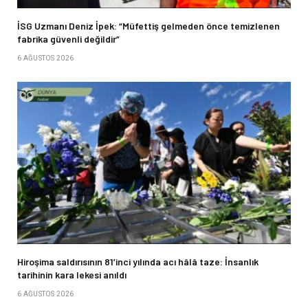
İSG Uzmanı Deniz İpek: “Müfettiş gelmeden önce temizlenen
fabrika güvenli değildir”
6 AĞUSTOS 2026
Hiroşima saldırısının 81’inci yılında acı hâlâ taze: İnsanlık
tarihinin kara lekesi anıldı
6 AĞUSTOS 2026