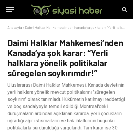
Anasayfa
»
Daimi Halklar Mahkemesi’nden Kanada’ya şok karar: “Yerli halklara yönelik politikalar süregelen soykırımdır!”
Daimi Halklar Mahkemesi’nden
Kanada’ya şok karar: “Yerli
halklara yönelik politikalar
süregelen soykırımdır!”
Uluslararası Daimi Halklar Mahkemesi, Kanada devletinin
yerli halklara yönelik mevcut politikalarını "süregelen
soykırım" olarak tanımladı. Hükümetin katılmayı reddettiği
ve boş sandalyeyle temsil edildiği Montreal'deki
duruşmaların ardından açıklanan kararda, yerli çocukların
uğradığı ağır istismarların ve hak ihlallerinin bugünkü
politikalarla sürdürüldüğü vurgulandı. Tam karar ise 30