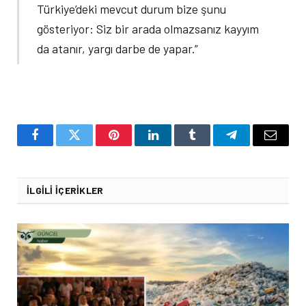
Türkiye’deki mevcut durum bize şunu
gösteriyor: Siz bir arada olmazsanız kayyım
da atanır, yargı darbe de yapar.”
Facebook
Twitter
Pinterest
LinkedIn
Tumblr
Telegram
Email
İLGILI İÇERIKLER