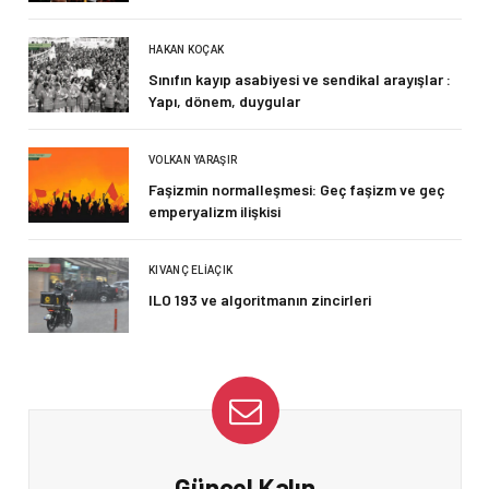
HAKAN KOÇAK
Sınıfın kayıp asabiyesi ve sendikal arayışlar :
Yapı, dönem, duygular
VOLKAN YARAŞIR
Faşizmin normalleşmesi: Geç faşizm ve geç
emperyalizm ilişkisi
KIVANÇ ELIAÇIK
ILO 193 ve algoritmanın zincirleri
Güncel Kalın