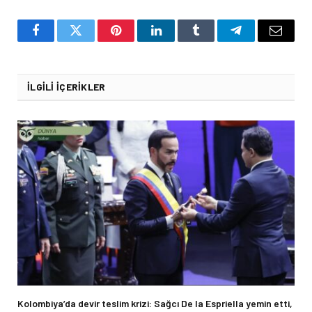
Facebook
Twitter
Pinterest
LinkedIn
Tumblr
Telegram
Email
İLGILI İÇERIKLER
Kolombiya’da devir teslim krizi: Sağcı De la Espriella yemin etti,