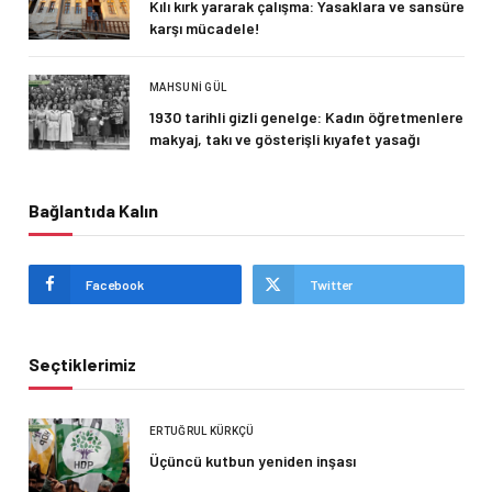
Kılı kırk yararak çalışma: Yasaklara ve sansüre
karşı mücadele!
MAHSUNI GÜL
1930 tarihli gizli genelge: Kadın öğretmenlere
makyaj, takı ve gösterişli kıyafet yasağı
Bağlantıda Kalın
Facebook
Twitter
Seçtiklerimiz
ERTUĞRUL KÜRKÇÜ
Üçüncü kutbun yeniden inşası