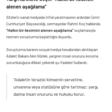
alenen aşağılama”
Sözlerin sanal medyada infial yaratmasının ardından İzmir
Cumhuriyet Başsavcılığı, sermayedar Rahmi Koç hakkında
“Halkın bir kesimini alenen aşağılama”
suçlamasıyla
resmen soruşturma başlattığını duyurdu.
Soruşturma kararını sosyal medya hesabından alıntılayan
Adalet Bakanı Akın Gürlek, yargının insan onurunu koruma
sorumluluğuna dikkat çekerek şu ifadeleri kullandı:
“Adaletin terazisi kimsenin servetine,
unvanına veya statüsüne göre tartmaz; yargı,
daima insan onurunu ve hukuku korur.
Kadınların onurunu zedeleyen, haysiyetini
inciten ve toplumsal hassasiyetlerimizle