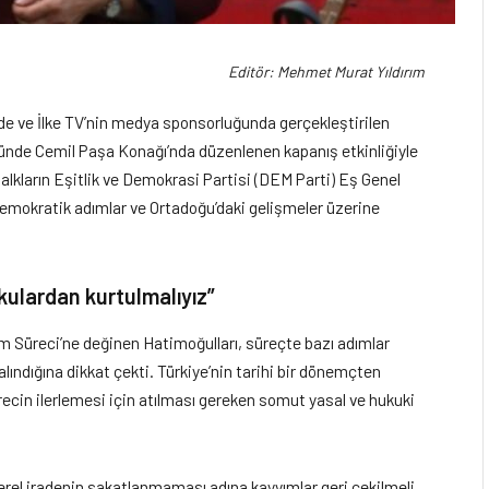
Editör: Mehmet Murat Yıldırım
nde ve İlke TV’nin medya sponsorluğunda gerçekleştirilen
ünde Cemil Paşa Konağı’nda düzenlenen kapanış etkinliğiyle
alkların Eşitlik ve Demokrasi Partisi (DEM Parti) Eş Genel
, demokratik adımlar ve Ortadoğu’daki gelişmeler üzerine
rkulardan kurtulmalıyız”
 Süreci’ne değinen Hatimoğulları, süreçte bazı adımlar
alındığına dikkat çekti. Türkiye’nin tarihi bir dönemçten
recin ilerlemesi için atılması gereken somut yasal ve hukuki
erel iradenin sakatlanmaması adına kayyımlar geri çekilmeli