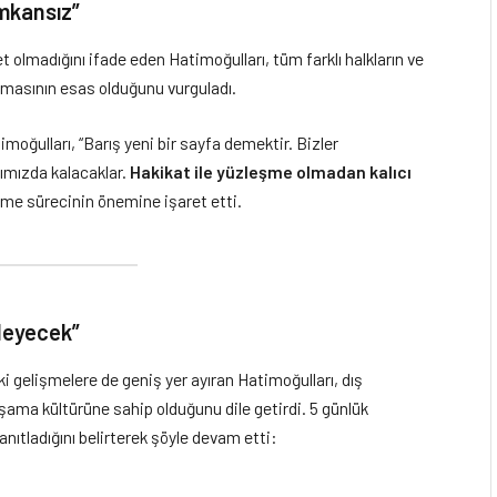
imkansız”
lmadığını ifade eden Hatimoğulları, tüm farklı halkların ve
masının esas olduğunu vurguladı.
moğulları, “Barış yeni bir sayfa demektir. Bizler
rımızda kalacaklar.
Hakikat ile yüzleşme olmadan kalıcı
şme sürecinin önemine işaret etti.
ileyecek”
 gelişmelere de geniş yer ayıran Hatimoğulları, dış
şama kültürüne sahip olduğunu dile getirdi. 5 günlük
tladığını belirterek şöyle devam etti: