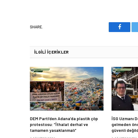
SHARE.
Faceboo
İLGILI İÇERIKLER
DEM Parti’den Adana’da plastik çöp
İSG Uzmanı De
protestosu: “İthalat derhal ve
gelmeden önc
tamamen yasaklanmalı”
güvenli değild