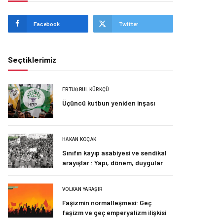
Facebook
Twitter
Seçtiklerimiz
ERTUĞRUL KÜRKÇÜ
Üçüncü kutbun yeniden inşası
HAKAN KOÇAK
Sınıfın kayıp asabiyesi ve sendikal
arayışlar : Yapı, dönem, duygular
VOLKAN YARAŞIR
Faşizmin normalleşmesi: Geç
faşizm ve geç emperyalizm ilişkisi