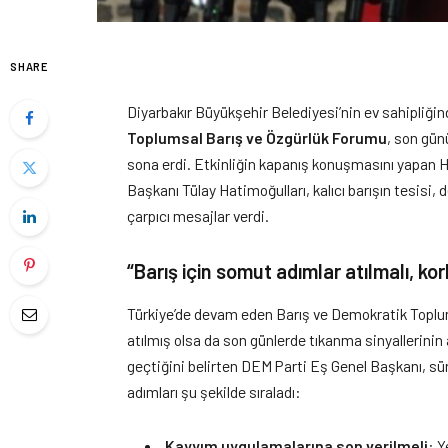
SHARE
Diyarbakır Büyükşehir Belediyesi’nin ev sahipliği
Toplumsal Barış ve Özgürlük Forumu
, son gün
sona erdi. Etkinliğin kapanış konuşmasını yapan H
Başkanı Tülay Hatimoğulları, kalıcı barışın tesisi
çarpıcı mesajlar verdi.
“Barış için somut adımlar atılmalı, ko
Türkiye’de devam eden Barış ve Demokratik Toplum
atılmış olsa da son günlerde tıkanma sinyallerinin 
geçtiğini belirten DEM Parti Eş Genel Başkanı, sü
adımları şu şekilde sıraladı:
Kayyım uygulamalarına son verilmeli
: Y