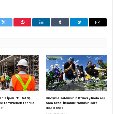
k
Twitter
Pinterest
LinkedIn
Tumblr
Telegram
Email
niz İpek: “Müfettiş
Hiroşima saldırısının 81’inci yılında acı
e temizlenen fabrika
hâlâ taze: İnsanlık tarihinin kara
ir”
lekesi anıldı