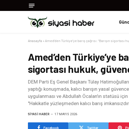
Günc
Anasayfa
»
Amed’den Türkiye’ye barış çağrısı: “Barışın sigortası 
Amed’den Türkiye’ye bar
sigortası hukuk, güven
DEM Parti Eş Genel Başkanı Tülay Hatimoğullar
yaptığı konuşmada, kalıcı barışın yasal güvencel
uygulanması ve Abdullah Öcalan'ın statüsü için
"Hakikatle yüzleşmeden kalıcı barış imkansızdır
SIYASI HABER
17 MAYIS 2026
Facebook
Twitter
Pi