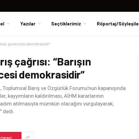
el
Yazılar
Seçtiklerimiz
Röportaj/Söyleşile
hukuk, güvencesi demokrasidir”
ış çağrısı: “Barışın
cesi demokrasidir”
ı, Toplumsal Barış ve Özgürlük Forumu'nun kapanışında
er, kayyımların kaldırılması, AİHM kararlarının
 adım atılmasıyla mümkün olacağını vurgulayarak,
" dedi.
nterest