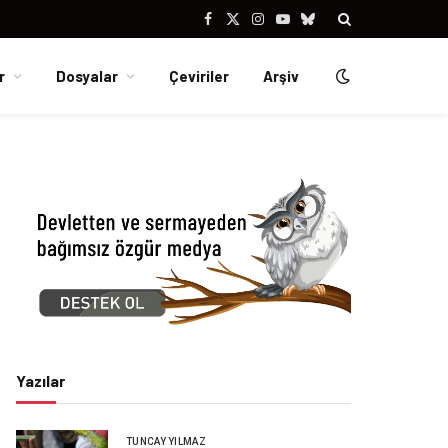
Facebook
X
Instagram
YouTube
Bluesky
(Twitter)
r
Dosyalar
Çeviriler
Arşiv
Yazılar
TUNCAY YILMAZ